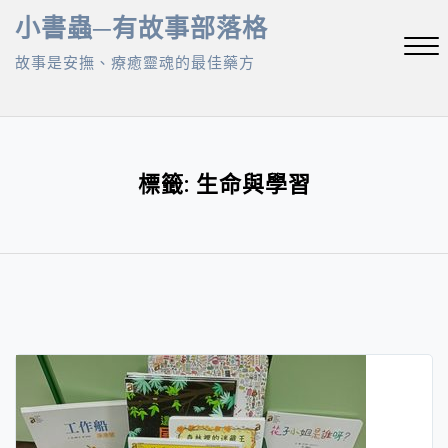
Skip
小書蟲─有故事部落格
to
故事是安撫、療癒靈魂的最佳藥方
content
Close
Menu
標籤:
生命與學習