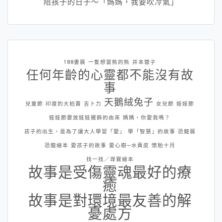
陪孩子的日子～「媽媽，我要吹冷氣」
188書展
一隻想當熊的熊
井本蓉子
任何年齡的心靈都不能沒有故
事
天鵝絨兔子
兒童節
印度豹大拍賣
吉卜力
女兒節
娃娃節
娃娃節要放娃娃擺飾的由來
媽媽，你愛我嗎？
孩子的出生，是為了讓大人學習「愛」
學「智慧」的故事
恐龍展
恐龍繪本
愛孩子的故事
愛心樹─水黃皮
懷胎十月
找一找／尋寶繪本
故事是受傷靈魂最好的療
癒
故事是對環境最友善的解
憂處方