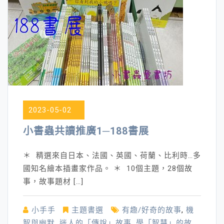
2023-05-02
小書蟲共讀推廣1─188書展
＊ 精選來自日本、法國、英國、荷蘭、比利時…多
國知名繪本插畫家作品。 ＊ 10個主題，28個故
事，故事題材 […]
小手手
主題書選
有趣/好奇的故事
,
機
智與幽默
,
迷人的「傳說」故事
,
學「智慧」的故