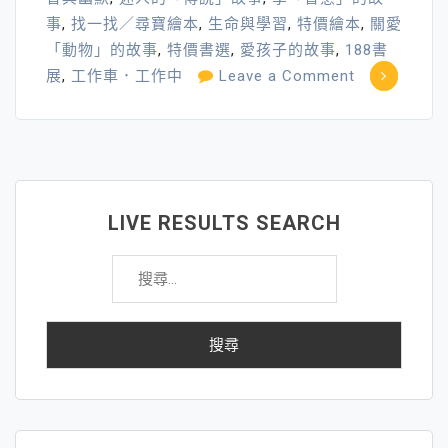
事
,
找一找／尋寶繪本
,
生命與學習
,
特價繪本
,
關愛
「動物」的故事
,
特價書選
,
愛孩子的故事
,
188書
on
展
,
工作車．工作中
Leave a Comment
小
書
蟲
共
讀
LIVE RESULTS SEARCH
推
搜
廣
尋
1─188
關
書
鍵
展
字: