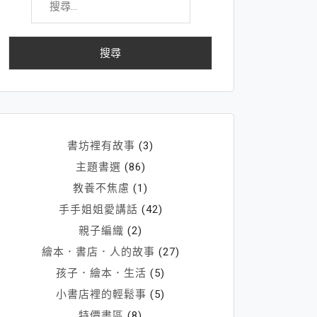
尋
關
鍵
字:
書坊裡有故事
(3)
主題書選
(86)
教養不焦慮
(1)
手手姐姐愛講話
(42)
親子編織
(2)
繪本．書店．人的故事
(27)
孩子．繪本．生活
(5)
小書店裡的輕鬆事
(5)
特價書區
(8)