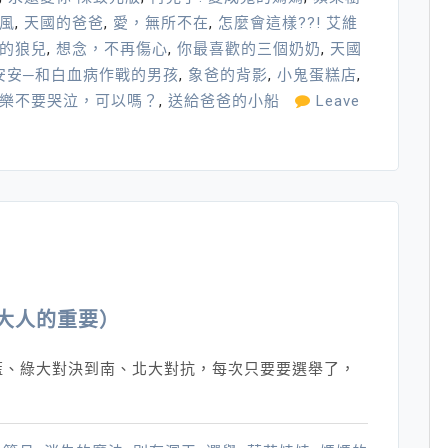
風
,
天國的爸爸
,
愛，無所不在
,
怎麼會這樣??! 艾維
的狼兒
,
想念，不再傷心
,
你最喜歡的三個奶奶
,
天國
安安─和白血病作戰的男孩
,
象爸的背影
,
小鬼蛋糕店
,
樂不要哭泣，可以嗎？
,
送給爸爸的小船
Leave
大人的重要）
藍、綠大對決到南、北大對抗，每次只要要選舉了，