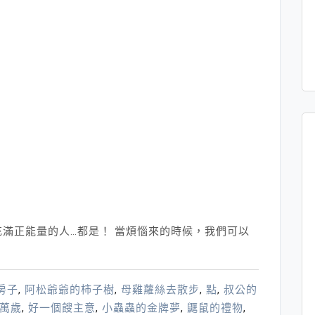
滿正能量的人…都是！ 當煩惱來的時候，我們可以
房子
,
阿松爺爺的柿子樹
,
母雞蘿絲去散步
,
點
,
叔公的
萬歲
,
好一個餿主意
,
小蟲蟲的金牌夢
,
鼴鼠的禮物
,