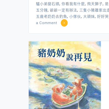
驢小弟變石頭
,
你看我有什麼
,
飛天獅子
,
是
五分鐘
,
爺爺一定有辦法
,
三隻小豬離家出
五歲老奶奶去釣魚
,
小傢伙
,
大頭妹
,
好好哭
on
a Comment
書
的
解
憂
魔
法
～
小
書
蟲
解
憂
繪