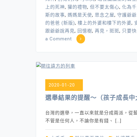
上的死神
,
獾的禮物
,
但不要太傷心
,
化為千
斯的故事
,
媽媽是天使
,
思念之屋
,
守護爺爺
的爸爸 (新版)
,
樓上的外婆和樓下的外婆
,
跟爺爺說再見
,
回憶樹
,
再見，斑斑
,
只要快
on
a Comment
生
命
教
育
繪
2020-01-20
本
大
選舉結果的提醒～（孩子成長中
集
合
台灣的選舉，一直以來就是分成兩派，從
不管是任何人，不論你是有錢、 […]