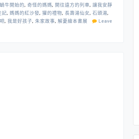
蝸牛開始的
,
奇怪的媽媽
,
開往遠方的列車
,
讓我安靜
走記
,
媽媽的紅沙發
,
獾的禮物
,
長壽湯仙女
,
石頭湯
,
吧
,
我是好孩子
,
朱家故事
,
解憂繪本書展
Leave