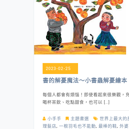
2023-02-25
書的解憂魔法～小書蟲解憂繪本
每個人都會有煩惱！即使看起來很樂觀，充
喝杯茶飲、吃點甜食，也可以 […]
小手手
主題書選
世界上最大的
理髮店
,
一根羽毛也不能動
,
最棒的鞋
,
外婆