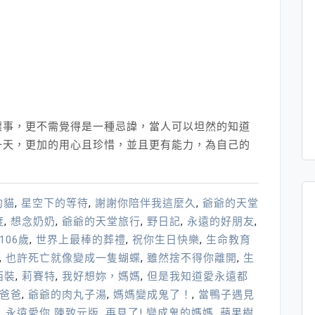
壞事，更不需覺得是一種忌諱，當人可以坦然的知道
一天，更加的用心且珍惜，並且更有能力，為自己的
的貓
,
星空下的等待
,
謝謝你陪伴我這麼久
,
爺爺的天堂
度
,
想念奶奶
,
爺爺的天堂旅行
,
野日記
,
永遠的好朋友
,
106歲
,
世界上最棒的葬禮
,
祝你生日快樂
,
生命教育
,
也許死亡就像變成一隻蝴蝶
,
雖然捨不得你離開
,
生
西裝
,
莉賽特
,
我好想妳，媽媽
,
但是我知道愛永遠都
爸爸
,
爺爺的肉丸子湯
,
媽媽變成鬼了！
,
當鴨子遇見
,
永遠愛你 陳致元版
,
再見了! 變成鬼的媽媽
,
蘋果樹