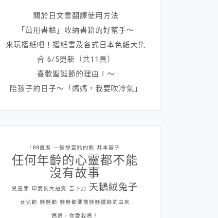
關於日文書翻譯使用方法
「萬用書櫃」收納書籍的好幫手～
來玩摺紙吧！摺紙書及各式日本色紙大集
合 6/5更新（共11頁）
喜歡聖誕節的理由Ⅰ～
陪孩子的日子～「媽媽，我要吹冷氣」
188書展
一隻想當熊的熊
井本蓉子
任何年齡的心靈都不能
沒有故事
天鵝絨兔子
兒童節
印度豹大拍賣
吉卜力
女兒節
娃娃節
娃娃節要放娃娃擺飾的由來
媽媽，你愛我嗎？