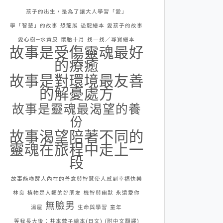
孩子的出生，是為了讓大人學習「愛」
學「智慧」的故事
恐龍展
恐龍繪本
愛孩子的故事
愛心樹─水黃皮
懷胎十月
找一找／尋寶繪本
故事是受傷靈魂最好
的療癒
故事是對環境最友善
的解憂處方
故事是靈魂最渴望的養
份
故事渴望陪著不同的
靈魂在旅程中走上一
段
故事能喚醒人內在的善意與智慧使人感到幸福快樂
林良
植物是人類的好朋友
機智與幽默
永遠愛你
無臉男
湯屋
生命與學習
童年
等我長大後：井本蓉子繪本(日文) (附中文翻譯)