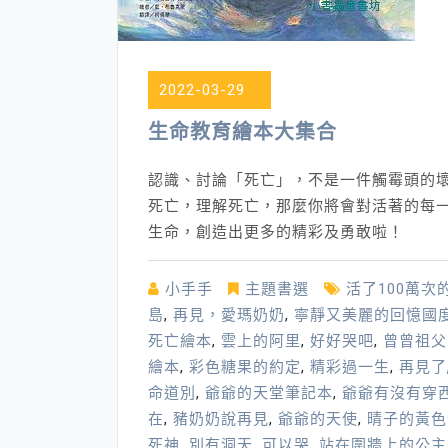
本
2022-03-29
生命教育繪本大集合
認識、討論「死亡」，不是一件觸霉頭的
死亡，理解死亡，那麼你將會對活著的每
生命，創造出更多的精彩及勇敢啦！
小手手
主題書選
活了100萬次
島
,
再見，愛瑪奶奶
,
寧靜又美麗的回憶國
死亡繪本
,
雲上的阿里
,
好好哭吧
,
曾曾祖父
繪本
,
彩色糖果的約定
,
精彩過一生
,
再見了
命道別
,
爺爺的天堂筆記本
,
爺爺有沒有穿
在
,
豬奶奶說再見
,
爺爺的天使
,
晴子的黃色
死神
,
別有洞天
,
可以哭
,
站在圍牆上的公主