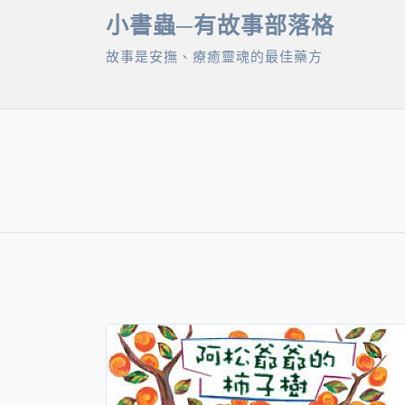
Skip
小書蟲─有故事部落格
to
故事是安撫、療癒靈魂的最佳藥方
content