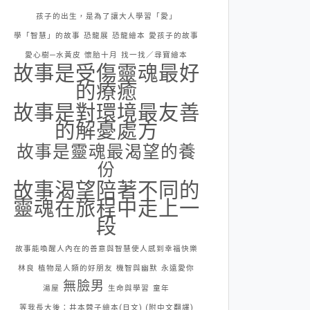
孩子的出生，是為了讓大人學習「愛」
學「智慧」的故事
恐龍展
恐龍繪本
愛孩子的故事
愛心樹─水黃皮
懷胎十月
找一找／尋寶繪本
故事是受傷靈魂最好
的療癒
故事是對環境最友善
的解憂處方
故事是靈魂最渴望的養
份
故事渴望陪著不同的
靈魂在旅程中走上一
段
故事能喚醒人內在的善意與智慧使人感到幸福快樂
林良
植物是人類的好朋友
機智與幽默
永遠愛你
無臉男
湯屋
生命與學習
童年
等我長大後：井本蓉子繪本(日文) (附中文翻譯)