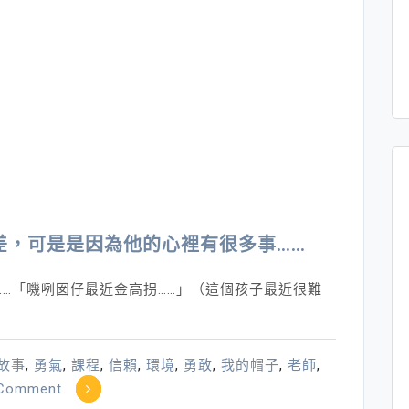
差，可是是因為他的心裡有很多事……
……「嘰咧囡仔最近金高拐……」（這個孩子最近很難
故事
,
勇氣
,
課程
,
信賴
,
環境
,
勇敢
,
我的帽子
,
老師
,
on
 Comment