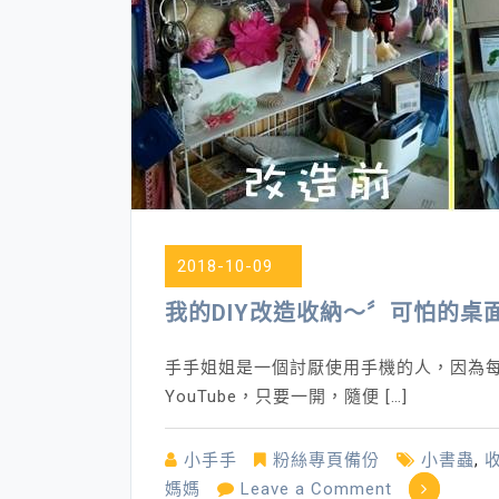
2018-10-09
我的DIY改造收納～〞可怕的桌
手手姐姐是一個討厭使用手機的人，因為
YouTube，只要一開，隨便 […]
小手手
粉絲專頁備份
小書蟲
,
on
媽媽
Leave a Comment