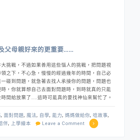
及父母親好來的更重要……
件大挑戰，不過如果善用這些惱人的挑戰，把問題視
帶領之下，不心急，慢慢的經過幾年的時間，自己必
果一碰到問題，就急著去找人承接你的問題，問題也
現時，你就算想自己去面對問題時，到時就真的只能
時間給放棄了……這時可能真的要找神仙來幫忙了。
媽
,
面對問題
,
魔法
,
自學
,
能力
,
媽媽做給你
,
唸故事
,
on
陪伴
,
上學繪本
Leave a Comment
教
養