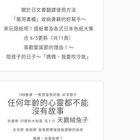
關於日文書翻譯使用方法
「萬用書櫃」收納書籍的好幫手～
來玩摺紙吧！摺紙書及各式日本色紙大集
合 6/5更新（共11頁）
喜歡聖誕節的理由Ⅰ～
陪孩子的日子～「媽媽，我要吹冷氣」
188書展
一隻想當熊的熊
井本蓉子
任何年齡的心靈都不能
沒有故事
天鵝絨兔子
兒童節
印度豹大拍賣
吉卜力
女兒節
娃娃節
娃娃節要放娃娃擺飾的由來
媽媽，你愛我嗎？