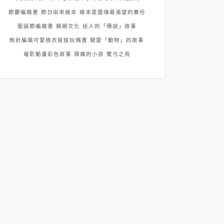
節慶編織書
節日由來繪本
繪本是靈魂最渴望的養份
聖誕節編織書
親親文化
迷人的「傳說」故事
鉤針編織可愛換衣娃娃玩偶書
關愛「動物」的故事
電影動畫彩色故事
頭痛的小孩
驚弓之鳥