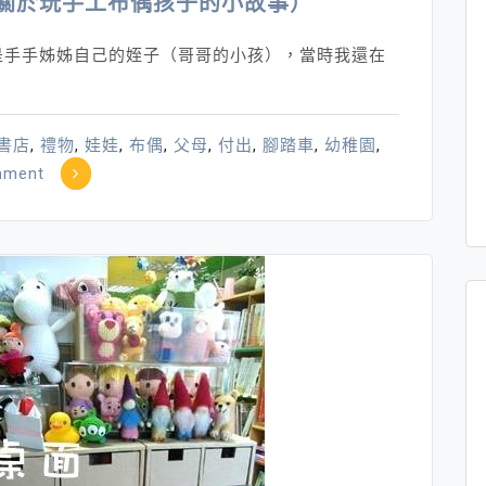
關於玩手工布偶孩子的小故事）
為
他
是手手姊姊自己的姪子（哥哥的小孩），當時我還在
的
心
裡
書店
,
禮物
,
娃娃
,
布偶
,
父母
,
付出
,
腳踏車
,
幼稚園
,
有
on
mment
很
玩
多
娃
事……
娃
的
孩
子
眼
神
中
有
溫