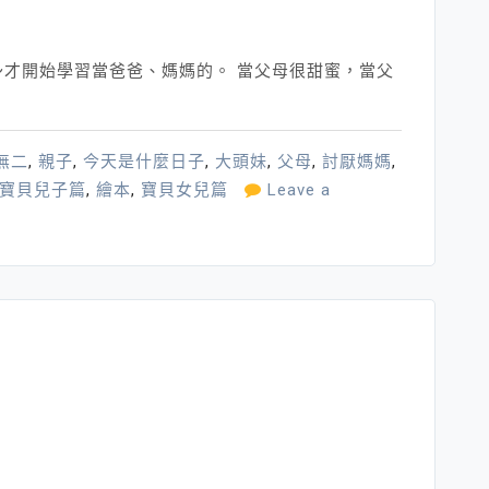
才開始學習當爸爸、媽媽的。 當父母很甜蜜，當父
無二
,
親子
,
今天是什麼日子
,
大頭妹
,
父母
,
討厭媽媽
,
寶貝兒子篇
,
繪本
,
寶貝女兒篇
Leave a