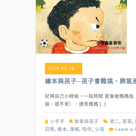
2019-03-18
繪本與孩子─孩子會難搞、脾氣
記得自己小時候，一段時間 就會被媽媽說
搞、很不乖），通常媽媽 […]
小手手
故事與孩子
老二
,
哥哥
,
同學
,
繪本
,
理解
,
陪伴
,
父母
Leave a