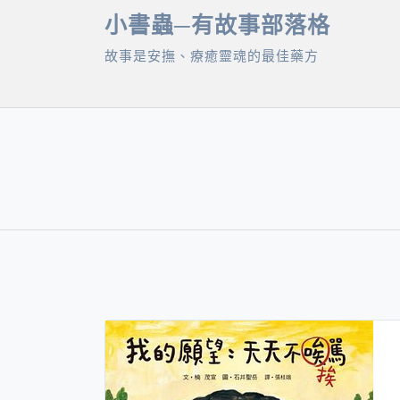
Skip
小書蟲─有故事部落格
to
故事是安撫、療癒靈魂的最佳藥方
content