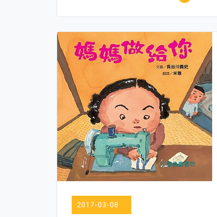
我
的
DIY
改
造
收
納
～〞
可
怕
的
桌
面〞
變
一
下
2017-03-08