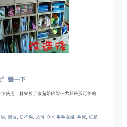
柔
～
（關
於
玩
手
工
布
偶
孩
面〞變一下
子
的
每次使用，就會被手機鬼給綁架～尤其是那可怕的
小
故
事）
收納
,
朋友
,
捨不得
,
父母
,
DIY
,
手手姐姐
,
手機
,
紙箱
,