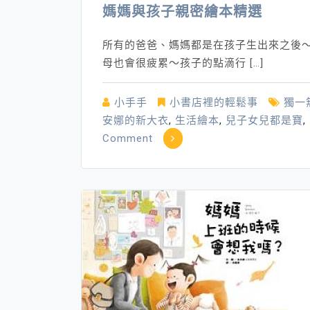
媽媽與孩子親密繪本精選
所有的爸爸、媽媽都是在孩子生出來之後～
母也會很疲累～孩子的點滴行 […]
小手手
小書店裡的輕鬆事
獨一
安娜的新大衣
,
生活繪本
,
兒子女兒都是寶
,
on
Comment
媽
媽
與
孩
子
親
密
繪
本