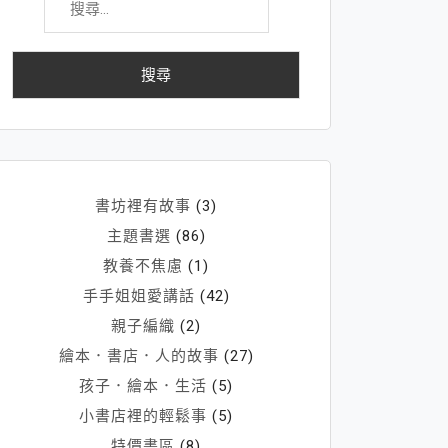
尋
關
鍵
字:
書坊裡有故事
(3)
主題書選
(86)
教養不焦慮
(1)
手手姐姐愛講話
(42)
親子編織
(2)
繪本．書店．人的故事
(27)
孩子．繪本．生活
(5)
小書店裡的輕鬆事
(5)
特價書區
(8)