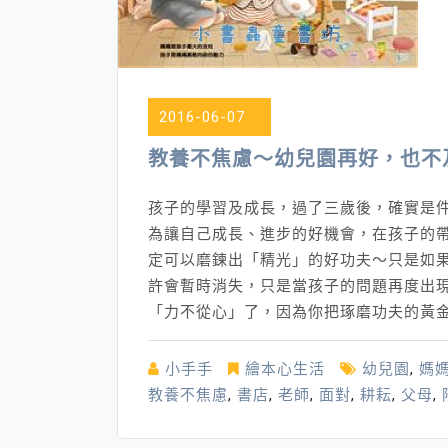
精
選
2016-06-07
教養不焦慮～幼兒園再好，也不
孩子的學習及成長，過了三歲後，確實是
為讓自己成長、進步的好機會，在孩子的
定可以磨鍊出「精光」的好功夫～只是如
許會暫時消失，只是當孩子的問題再度出
「力不從心」了，因為你把琢磨功夫的黃金
小手手
繪本心生活
幼兒園
,
媽
教養不焦慮
,
書店
,
老師
,
面對
,
耕耘
,
父母
,