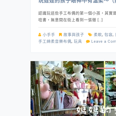
玩娃娃的孩子眼神中有溫柔～（
認識玩這些手工布偶的第一個小孩，其實
唸書，無意間在街上看到一張徵 […]
小手手
故事與孩子
柔軟
,
包容
,
手工綿柔音樂布偶
,
玩具
Leave a Co