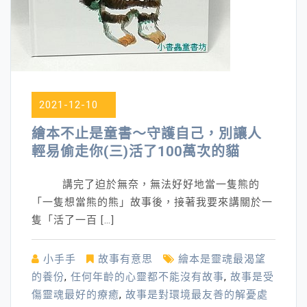
2021-12-10
繪本不止是童書～守護自己，別讓人
輕易偷走你(三)活了100萬次的貓
講完了迫於無奈，無法好好地當一隻熊的
「一隻想當熊的熊」故事後，接著我要來講關於一
隻「活了一百 […]
小手手
故事有意思
繪本是靈魂最渴望
的養份
,
任何年齡的心靈都不能沒有故事
,
故事是受
傷靈魂最好的療癒
,
故事是對環境最友善的解憂處