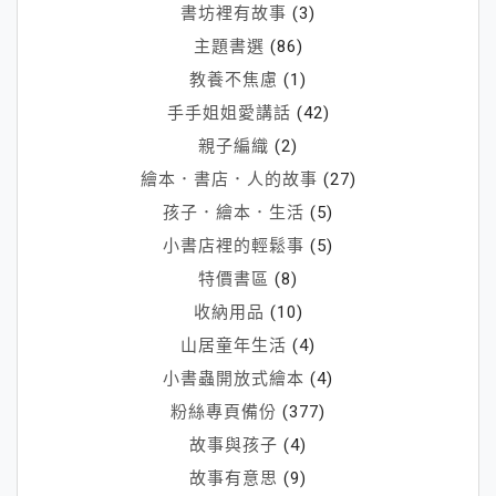
人
書坊裡有故事
(3)
輕
主題書選
(86)
易
教養不焦慮
(1)
偷
手手姐姐愛講話
(42)
走
你
親子編織
(2)
(三)
繪本．書店．人的故事
(27)
活
孩子．繪本．生活
(5)
了
小書店裡的輕鬆事
(5)
100
特價書區
(8)
萬
收納用品
(10)
次
山居童年生活
(4)
的
貓
小書蟲開放式繪本
(4)
粉絲專頁備份
(377)
故事與孩子
(4)
故事有意思
(9)