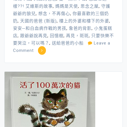
樣??! 艾維斯的故事
,
媽媽是天使
,
思念之屋
,
守護
爺爺的狼兒
,
想念，不再傷心
,
你最喜歡的三個奶
奶
,
天國的爸爸 (新版)
,
樓上的外婆和樓下的外婆
,
安安─和白血病作戰的男孩
,
象爸的背影
,
小鬼蛋糕
店
,
跟爺爺說再見
,
回憶樹
,
再見，斑斑
,
只要快樂不
要哭泣，可以嗎？
,
送給爸爸的小船
Leave a
on
Comment
生
命
教
育
繪
本
大
集
合