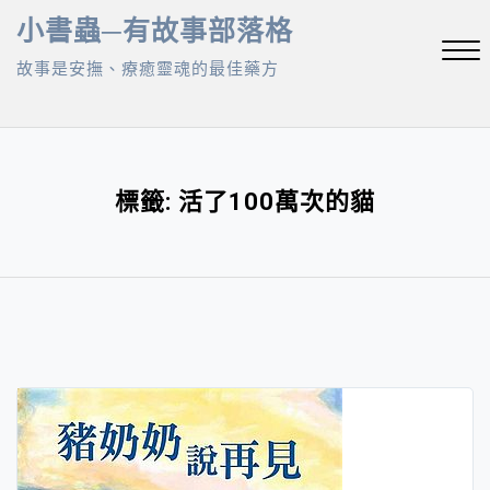
Skip
小書蟲─有故事部落格
to
故事是安撫、療癒靈魂的最佳藥方
content
Close
Menu
標籤:
活了100萬次的貓