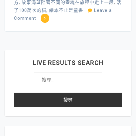
方
,
故事渴望陪著不同的靈魂在旅程中走上一段
,
活
了100萬次的貓
,
繪本不止是童書
Leave a
on
Comment
繪
本
不
止
是
LIVE RESULTS SEARCH
童
搜
書
尋
～
關
守
鍵
護
字:
自
己，
別
讓