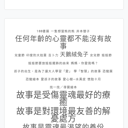
188書展
一隻想當熊的熊
井本蓉子
任何年齡的心靈都不能沒有故
事
天鵝絨兔子
兒童節
印度豹大拍賣
吉卜力
女兒節
娃娃節
娃娃節要放娃娃擺飾的由來
媽媽，你愛我嗎？
孩子的出生，是為了讓大人學習「愛」
學「智慧」的故事
恐龍展
恐龍繪本
愛孩子的故事
愛心樹─水黃皮
懷胎十月
找一找／尋寶繪本
故事是受傷靈魂最好的療
癒
故事是對環境最友善的解
憂處方
故事是靈魂最渴望的養份