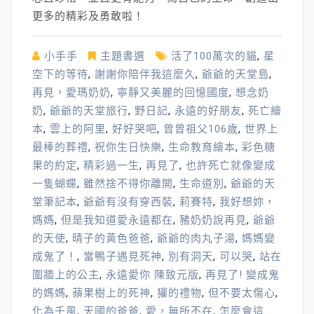
更多的精彩及勇敢啦！
小手手
主題書選
活了100萬次的貓
,
星
空下的等待
,
謝謝你陪伴我這麼久
,
爺爺的天堂島
,
再見，愛瑪奶奶
,
寧靜又美麗的回憶國度
,
想念奶
奶
,
爺爺的天堂旅行
,
野日記
,
永遠的好朋友
,
死亡繪
本
,
雲上的阿里
,
好好哭吧
,
曾曾祖父106歲
,
世界上
最棒的葬禮
,
祝你生日快樂
,
生命教育繪本
,
彩色糖
果的約定
,
精彩過一生
,
再見了
,
也許死亡就像變成
一隻蝴蝶
,
雖然捨不得你離開
,
生命道別
,
爺爺的天
堂筆記本
,
爺爺有沒有穿西裝
,
莉賽特
,
我好想妳，
媽媽
,
但是我知道愛永遠都在
,
豬奶奶說再見
,
爺爺
的天使
,
晴子的黃色爸爸
,
爺爺的肉丸子湯
,
媽媽變
成鬼了！
,
當鴨子遇見死神
,
別有洞天
,
可以哭
,
站在
圍牆上的公主
,
永遠愛你 陳致元版
,
再見了! 變成鬼
的媽媽
,
蘋果樹上的死神
,
獾的禮物
,
但不要太傷心
,
化為千風
,
天國的爸爸
,
愛，無所不在
,
怎麼會這