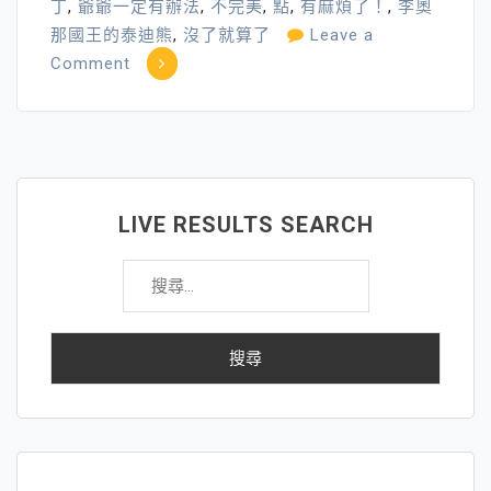
丁
,
爺爺一定有辦法
,
不完美
,
點
,
有麻煩了！
,
李奧
那國王的泰迪熊
,
沒了就算了
Leave a
on
Comment
錯
誤
也
能
很
LIVE RESULTS SEARCH
美
搜
麗，
尋
不
關
美
鍵
好
字:
也
能
是
美
好