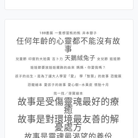
188書展
一隻想當熊的熊
井本蓉子
任何年齡的心靈都不能沒有故
事
天鵝絨兔子
兒童節
印度豹大拍賣
吉卜力
女兒節
娃娃節
娃娃節要放娃娃擺飾的由來
媽媽，你愛我嗎？
孩子的出生，是為了讓大人學習「愛」
學「智慧」的故事
恐龍展
恐龍繪本
愛孩子的故事
愛心樹─水黃皮
懷胎十月
找一找／尋寶繪本
故事是受傷靈魂最好的療
癒
故事是對環境最友善的解
憂處方
故事是靈魂最渴望的養份