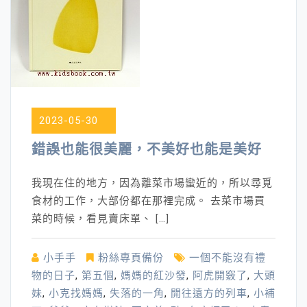
2023-05-30
錯誤也能很美麗，不美好也能是美好
我現在住的地方，因為離菜市場蠻近的，所以尋覓
食材的工作，大部份都在那裡完成。 去菜市場買
菜的時候，看見賣床單、 […]
小手手
粉絲專頁備份
一個不能沒有禮
物的日子
,
第五個
,
媽媽的紅沙發
,
阿虎開竅了
,
大頭
妹
,
小克找媽媽
,
失落的一角
,
開往遠方的列車
,
小補