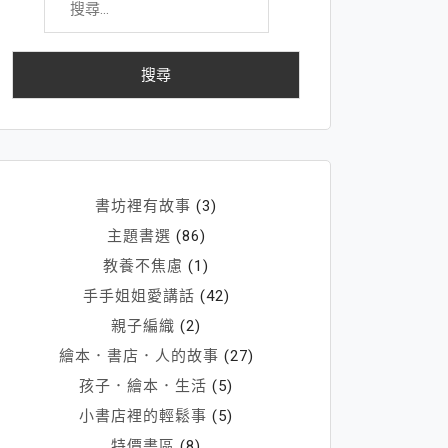
尋
關
鍵
字:
書坊裡有故事
(3)
主題書選
(86)
教養不焦慮
(1)
手手姐姐愛講話
(42)
親子編織
(2)
繪本．書店．人的故事
(27)
孩子．繪本．生活
(5)
小書店裡的輕鬆事
(5)
特價書區
(8)