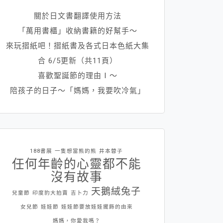
關於日文書翻譯使用方法
「萬用書櫃」收納書籍的好幫手～
來玩摺紙吧！摺紙書及各式日本色紙大集
合 6/5更新（共11頁）
喜歡聖誕節的理由Ⅰ～
陪孩子的日子～「媽媽，我要吹冷氣」
188書展
一隻想當熊的熊
井本蓉子
任何年齡的心靈都不能
沒有故事
天鵝絨兔子
兒童節
印度豹大拍賣
吉卜力
女兒節
娃娃節
娃娃節要放娃娃擺飾的由來
媽媽，你愛我嗎？