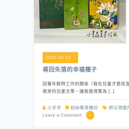
2023-05-23
尋回失落的幸福種子
因著年輕時工作的關係（我在兒童才藝班
萌芽的兒童文學，讓我覺得驚為 […]
小手手
粉絲專頁備份
師父領進
on
Leave a Comment
尋