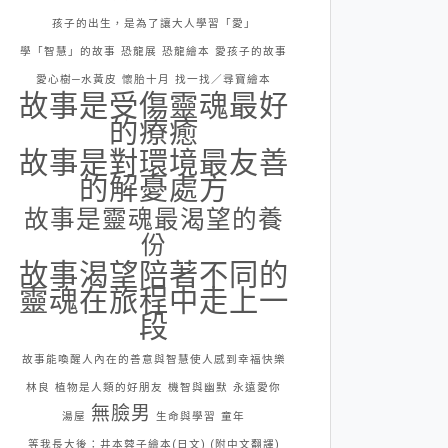
孩子的出生，是為了讓大人學習「愛」
學「智慧」的故事
恐龍展
恐龍繪本
愛孩子的故事
愛心樹─水黃皮
懷胎十月
找一找／尋寶繪本
故事是受傷靈魂最好
的療癒
故事是對環境最友善
的解憂處方
故事是靈魂最渴望的養
份
故事渴望陪著不同的
靈魂在旅程中走上一
段
故事能喚醒人內在的善意與智慧使人感到幸福快樂
林良
植物是人類的好朋友
機智與幽默
永遠愛你
無臉男
湯屋
生命與學習
童年
等我長大後：井本蓉子繪本(日文) (附中文翻譯)