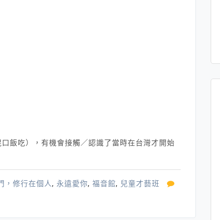
混口飯吃），有機會接觸／認識了當時在台灣才開始
門，修行在個人
,
永遠愛你
,
福音館
,
兒童才藝班