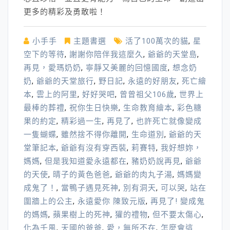
更多的精彩及勇敢啦！
小手手
主題書選
活了100萬次的貓
,
星
空下的等待
,
謝謝你陪伴我這麼久
,
爺爺的天堂島
,
再見，愛瑪奶奶
,
寧靜又美麗的回憶國度
,
想念奶
奶
,
爺爺的天堂旅行
,
野日記
,
永遠的好朋友
,
死亡繪
本
,
雲上的阿里
,
好好哭吧
,
曾曾祖父106歲
,
世界上
最棒的葬禮
,
祝你生日快樂
,
生命教育繪本
,
彩色糖
果的約定
,
精彩過一生
,
再見了
,
也許死亡就像變成
一隻蝴蝶
,
雖然捨不得你離開
,
生命道別
,
爺爺的天
堂筆記本
,
爺爺有沒有穿西裝
,
莉賽特
,
我好想妳，
媽媽
,
但是我知道愛永遠都在
,
豬奶奶說再見
,
爺爺
的天使
,
晴子的黃色爸爸
,
爺爺的肉丸子湯
,
媽媽變
成鬼了！
,
當鴨子遇見死神
,
別有洞天
,
可以哭
,
站在
圍牆上的公主
,
永遠愛你 陳致元版
,
再見了! 變成鬼
的媽媽
,
蘋果樹上的死神
,
獾的禮物
,
但不要太傷心
,
化為千風
,
天國的爸爸
,
愛，無所不在
,
怎麼會這