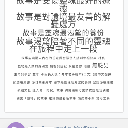
故事是受傷靈魂最好的療
癒
故事是對環境最友善的解
憂處方
故事是靈魂最渴望的養份
故事渴望陪著不同的靈魂
在旅程中走上一段
故事能喚醒人內在的善意與智慧使人感到幸福快樂
林良
無臉男
植物是人類的好朋友
機智與幽默
永遠愛你
湯屋
生命與學習
童年
等我長大後：井本蓉子繪本(日文) (附中文翻譯)
節慶編織書
節日由來繪本
繪本是靈魂最渴望的養份
聖誕節編織書
親親文化
迷人的「傳說」故事
鉤針編織可愛換衣娃娃玩偶書
關愛「動物」的故事
電影動畫彩色故事
頭痛的小孩
驚弓之鳥
Proudly powered by WordPress