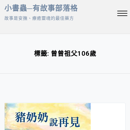
Skip
小書蟲─有故事部落格
to
故事是安撫、療癒靈魂的最佳藥方
content
Close
Menu
標籤:
曾曾祖父106歲