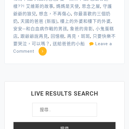
樣??! 艾維斯的故事
,
媽媽是天使
,
思念之屋
,
守護
爺爺的狼兒
,
想念，不再傷心
,
你最喜歡的三個奶
奶
,
天國的爸爸 (新版)
,
樓上的外婆和樓下的外婆
,
安安─和白血病作戰的男孩
,
象爸的背影
,
小鬼蛋糕
店
,
跟爺爺說再見
,
回憶樹
,
再見，斑斑
,
只要快樂不
要哭泣，可以嗎？
,
送給爸爸的小船
Leave a
on
Comment
生
命
教
育
繪
LIVE RESULTS SEARCH
本
搜
大
尋
集
關
合
鍵