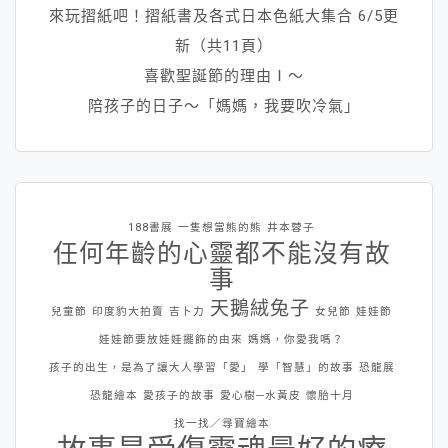
來玩摺紙吧！摺紙書及各式日本色紙大集合 6/5更
新（共11頁）
喜歡聖誕節的理由Ⅰ～
陪孩子的日子～「媽媽，我要吹冷氣」
188書展
一隻想當熊的熊
井本蓉子
任何年齡的心靈都不能沒有故
事
天鵝絨兔子
兒童節
印度豹大拍賣
吉卜力
女兒節
娃娃節
娃娃節要放娃娃擺飾的由來
媽媽，你愛我嗎？
孩子的出生，是為了讓大人學習「愛」
學「智慧」的故事
恐龍展
恐龍繪本
愛孩子的故事
愛心樹─水黃皮
懷胎十月
找一找／尋寶繪本