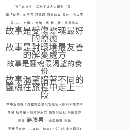
孩子的出生，是為了讓大人學習「愛」
學「智慧」的故事
恐龍展
恐龍繪本
愛孩子的故事
愛心樹─水黃皮
懷胎十月
找一找／尋寶繪本
故事是受傷靈魂最好
的療癒
故事是對環境最友善
的解憂處方
故事是靈魂最渴望的養
份
故事渴望陪著不同的
靈魂在旅程中走上一
段
故事能喚醒人內在的善意與智慧使人感到幸福快樂
林良
植物是人類的好朋友
機智與幽默
永遠愛你
無臉男
湯屋
生命與學習
童年
等我長大後：井本蓉子繪本(日文) (附中文翻譯)