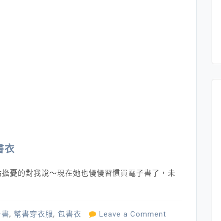
書衣
點擔憂的對我說～現在她也慢慢習慣買電子書了，未
on
子書
,
幫書穿衣服
,
包書衣
Leave a Comment