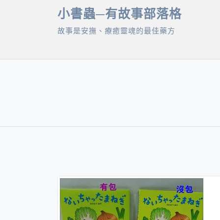
Skip
小書蟲─有故事部落格
to
故事是安撫、療癒靈魂的最佳藥方
content