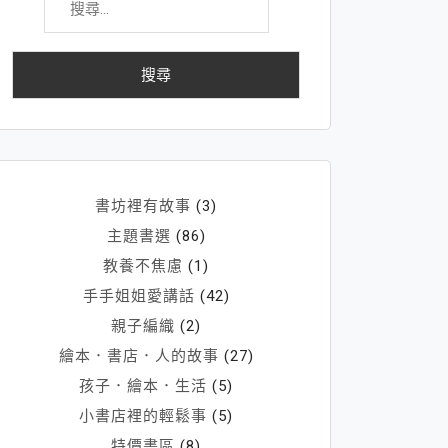
尋
關
鍵
字:
書坊裡有故事
(3)
主題書選
(86)
教養不焦慮
(1)
手手姐姐愛講話
(42)
親子編織
(2)
繪本．書店．人的故事
(27)
孩子．繪本．生活
(5)
小書店裡的輕鬆事
(5)
特價書區
(8)