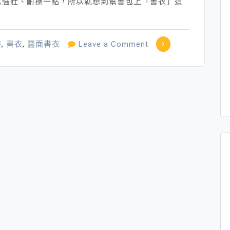
以強壯、耐操一點，所以就想到幫書包上「書衣」這
on
帶
,
書衣
,
霧面書衣
Leave a Comment
幫
「書」
包
「書
衣」