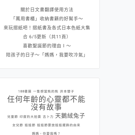
關於日文書翻譯使用方法
「萬用書櫃」收納書籍的好幫手～
來玩摺紙吧！摺紙書及各式日本色紙大集
合 6/5更新（共11頁）
喜歡聖誕節的理由Ⅰ～
陪孩子的日子～「媽媽，我要吹冷氣」
188書展
一隻想當熊的熊
井本蓉子
任何年齡的心靈都不能
沒有故事
天鵝絨兔子
兒童節
印度豹大拍賣
吉卜力
女兒節
娃娃節
娃娃節要放娃娃擺飾的由來
媽媽，你愛我嗎？