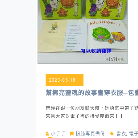
2023-05-18
幫擦亮靈魂的故事書穿衣服─包
曾經在跟一位朋友聊天時，她語氣中帶了
來當大家對電子書的接受度愈來 […]
小手手
粉絲專頁備份
書衣
,
電