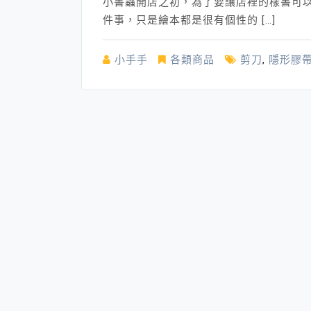
小書蟲開店之初，為了要讓店裡的樣書可
件事，只是繪本都是很有個性的 […]
小手手
各類商品
剪刀
,
隱形膠