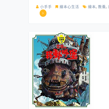
本
小手手
繪本心生活
繪本
,
教養
,
感
on
覺
因
為
我
愛
妳