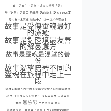
孩子的出生，是為了讓大人學習「愛」
學「智慧」的故事
恐龍展
恐龍繪本
愛孩子的故事
愛心樹─水黃皮
懷胎十月
找一找／尋寶繪本
故事是受傷靈魂最好
的療癒
故事是對環境最友善
的解憂處方
故事是靈魂最渴望的養
份
故事渴望陪著不同的
靈魂在旅程中走上一
段
故事能喚醒人內在的善意與智慧使人感到幸福快樂
林良
植物是人類的好朋友
機智與幽默
永遠愛你
無臉男
湯屋
生命與學習
童年
等我長大後：井本蓉子繪本(日文) (附中文翻譯)