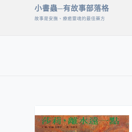
Skip
小書蟲─有故事部落格
to
故事是安撫、療癒靈魂的最佳藥方
content