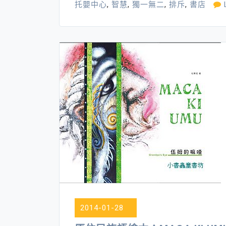
托嬰中心
,
智慧
,
獨一無二
,
排斥
,
書店
2014-01-28