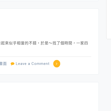
看起來似乎相當的不錯，於是～找了個時間，一家四
on
畫面
Leave a Comment
遺
忘
～
歸
零