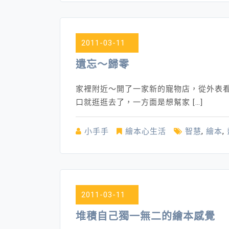
書
就
會
2011-03-11
有
辦
遺忘～歸零
法
家裡附近～開了一家新的寵物店，從外表
口就逛逛去了，一方面是想幫家 […]
小手手
繪本心生活
智慧
,
繪本
,
2011-03-11
堆積自己獨一無二的繪本感覺