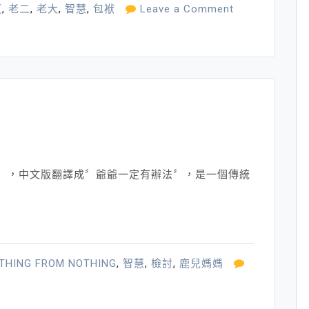
伍
on
贏
,
老二
,
老大
,
智慧
,
包袱
Leave a Comment
姆
得
的
與
嘛
失
喳
的
大
學
問
othing〞，中文版翻譯成〞爺爺一定有辦法〞，是一個傳統
THING FROM NOTHING
,
智慧
,
檢討
,
鹿兒媽媽