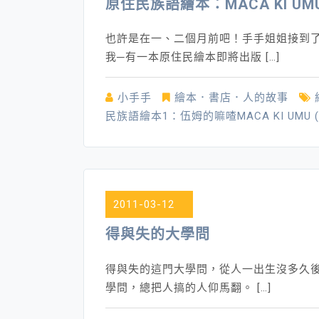
原住民族語繪本：MACA KI U
也許是在一、二個月前吧！手手姐姐接到
我─有一本原住民繪本即將出版 […]
小手手
繪本．書店．人的故事
民族語繪本1：伍姆的嘛喳MACA KI UMU
2011-03-12
得與失的大學問
得與失的這門大學問，從人一出生沒多久
學問，總把人搞的人仰馬翻。 […]