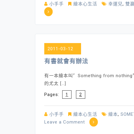
小手手
繪本心生活
幸運兒
,
雙
2011-03-12
有書就會有辦法
有一本繪本叫〞Something from n
的尤太 […]
Pages:
1
2
小手手
繪本心生活
繪本
,
SOME
on
Leave a Comment
有