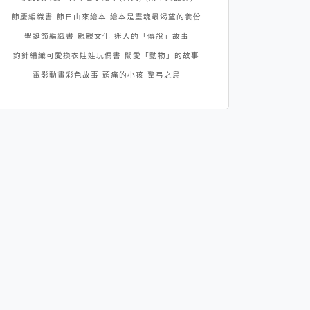
節慶編織書
節日由來繪本
繪本是靈魂最渴望的養份
聖誕節編織書
親親文化
迷人的「傳說」故事
鉤針編織可愛換衣娃娃玩偶書
關愛「動物」的故事
電影動畫彩色故事
頭痛的小孩
驚弓之鳥