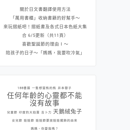
關於日文書翻譯使用方法
「萬用書櫃」收納書籍的好幫手～
來玩摺紙吧！摺紙書及各式日本色紙大集
合 6/5更新（共11頁）
喜歡聖誕節的理由Ⅰ～
陪孩子的日子～「媽媽，我要吹冷氣」
188書展
一隻想當熊的熊
井本蓉子
任何年齡的心靈都不能
沒有故事
天鵝絨兔子
兒童節
印度豹大拍賣
吉卜力
女兒節
娃娃節
娃娃節要放娃娃擺飾的由來
媽媽，你愛我嗎？