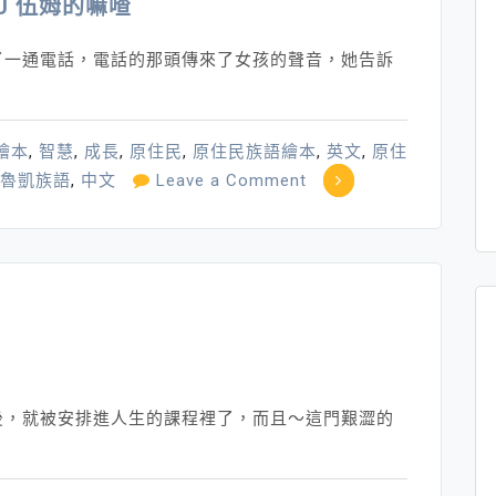
量
MU 伍姆的嘛喳
的
人
了一通電話，電話的那頭傳來了女孩的聲音，她告訴
繪本
,
智慧
,
成長
,
原住民
,
原住民族語繪本
,
英文
,
原住
on
 (魯凱族語
,
中文
Leave a Comment
原
住
民
族
語
繪
本：
MACA
後，就被安排進人生的課程裡了，而且～這門艱澀的
KI
UMU