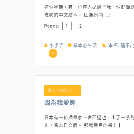
這個星期，有一位客人拋給了我一個好問題
幾次的中文繪本， 因為她開 […]
Pages:
1
2
小手手
繪本心生活
幸福
,
種子
,
on
堆
積
自
己
2011-03-11
獨
一
因為我愛妳
無
二
日本有一位插畫家～宮西達也，出了一系
的
止，皆為日文版。 那種黑黑的書 […]
繪