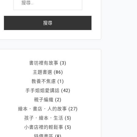
尋
關
鍵
字:
書坊裡有故事
(3)
主題書選
(86)
教養不焦慮
(1)
手手姐姐愛講話
(42)
親子編織
(2)
繪本．書店．人的故事
(27)
孩子．繪本．生活
(5)
小書店裡的輕鬆事
(5)
特價書區
(8)