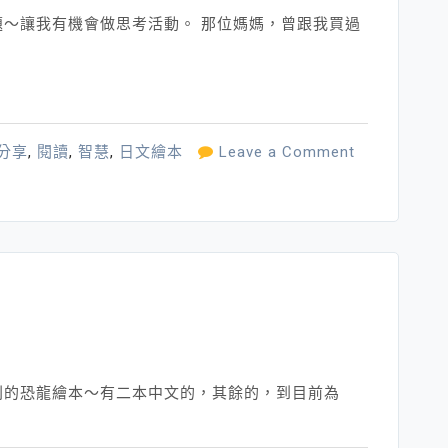
～讓我有機會做思考活動。 那位媽媽，曾跟我買過
分享
,
閱讀
,
智慧
,
日文繪本
Leave a Comment
列的恐龍繪本～有二本中文的，其餘的，到目前為