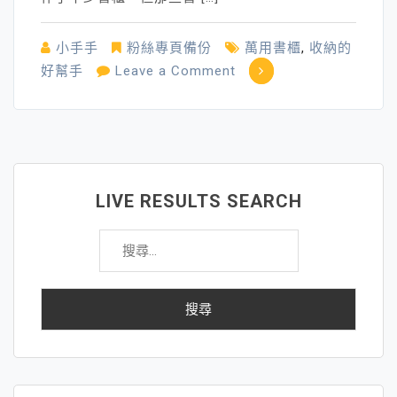
小手手
粉絲專頁備份
萬用書櫃
,
收納的
on
好幫手
Leave a Comment
收
納
的
好
幫
LIVE RESULTS SEARCH
手
搜
～
尋
「萬
關
用
鍵
書
字:
櫃」
（隨
時
隨