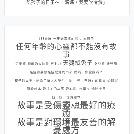
陪孩子的日子～「媽媽，我要吹冷氣」
188書展
一隻想當熊的熊
井本蓉子
任何年齡的心靈都不能沒有故
事
天鵝絨兔子
兒童節
印度豹大拍賣
吉卜力
女兒節
娃娃節
娃娃節要放娃娃擺飾的由來
媽媽，你愛我嗎？
孩子的出生，是為了讓大人學習「愛」
學「智慧」的故事
恐龍展
恐龍繪本
愛孩子的故事
愛心樹─水黃皮
懷胎十月
找一找／尋寶繪本
故事是受傷靈魂最好的療
癒
故事是對環境最友善的解
憂處方