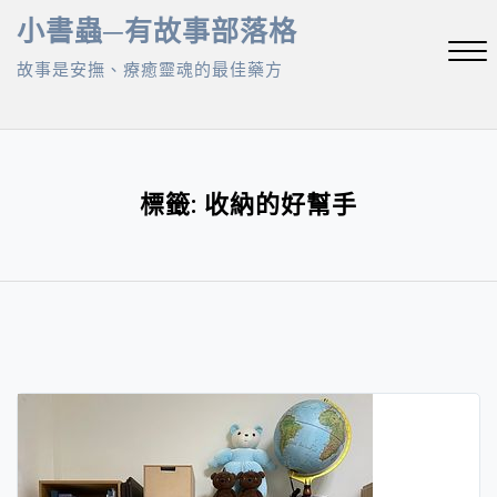
Skip
小書蟲─有故事部落格
to
故事是安撫、療癒靈魂的最佳藥方
content
Close
Menu
標籤:
收納的好幫手