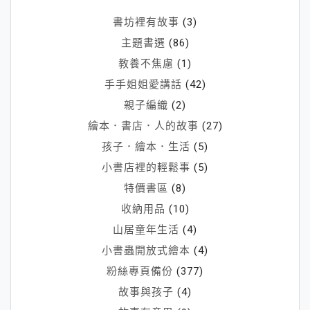
地
書坊裡有故事
(3)
的
主題書選
(86)
好
教養不焦慮
(1)
朋
手手姐姐愛講話
(42)
友）
親子編織
(2)
繪本．書店．人的故事
(27)
孩子．繪本．生活
(5)
小書店裡的輕鬆事
(5)
特價書區
(8)
收納用品
(10)
山居童年生活
(4)
小書蟲開放式繪本
(4)
粉絲專頁備份
(377)
故事與孩子
(4)