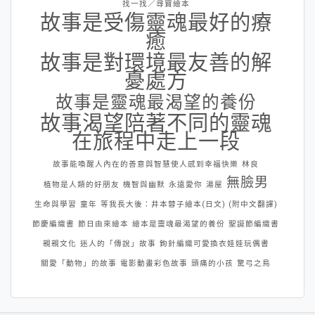
找一找／尋寶繪本
故事是受傷靈魂最好的療
癒
故事是對環境最友善的解
憂處方
故事是靈魂最渴望的養份
故事渴望陪著不同的靈魂
在旅程中走上一段
故事能喚醒人內在的善意與智慧使人感到幸福快樂
林良
無臉男
植物是人類的好朋友
機智與幽默
永遠愛你
湯屋
生命與學習
童年
等我長大後：井本蓉子繪本(日文) (附中文翻譯)
節慶編織書
節日由來繪本
繪本是靈魂最渴望的養份
聖誕節編織書
親親文化
迷人的「傳說」故事
鉤針編織可愛換衣娃娃玩偶書
關愛「動物」的故事
電影動畫彩色故事
頭痛的小孩
驚弓之鳥