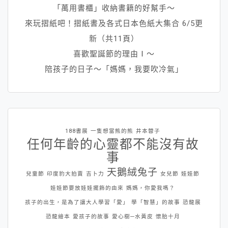
「萬用書櫃」收納書籍的好幫手～
來玩摺紙吧！摺紙書及各式日本色紙大集合 6/5更
新（共11頁）
喜歡聖誕節的理由Ⅰ～
陪孩子的日子～「媽媽，我要吹冷氣」
188書展
一隻想當熊的熊
井本蓉子
任何年齡的心靈都不能沒有故
事
天鵝絨兔子
兒童節
印度豹大拍賣
吉卜力
女兒節
娃娃節
娃娃節要放娃娃擺飾的由來
媽媽，你愛我嗎？
孩子的出生，是為了讓大人學習「愛」
學「智慧」的故事
恐龍展
恐龍繪本
愛孩子的故事
愛心樹─水黃皮
懷胎十月