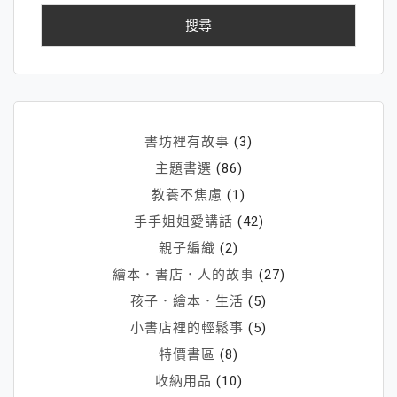
鍵
拼
字:
了！
書坊裡有故事
(3)
主題書選
(86)
教養不焦慮
(1)
手手姐姐愛講話
(42)
親子編織
(2)
繪本．書店．人的故事
(27)
孩子．繪本．生活
(5)
小書店裡的輕鬆事
(5)
特價書區
(8)
收納用品
(10)