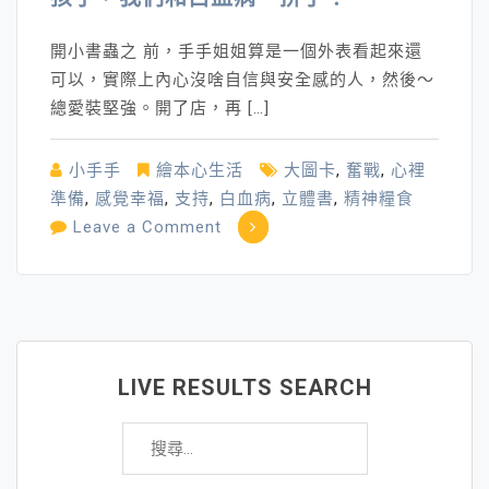
開小書蟲之 前，手手姐姐算是一個外表看起來還
可以，實際上內心沒啥自信與安全感的人，然後～
總愛裝堅強。開了店，再 […]
小手手
繪本心生活
大圖卡
,
奮戰
,
心裡
準備
,
感覺幸福
,
支持
,
白血病
,
立體書
,
精神糧食
on
Leave a Comment
孩
子，
我
們
和
LIVE RESULTS SEARCH
白
搜
血
尋
病
關
～