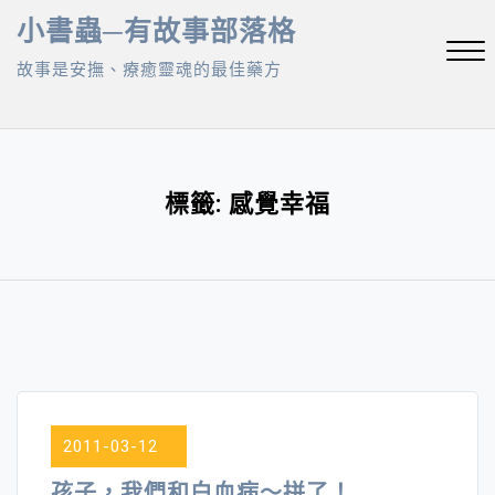
Skip
小書蟲─有故事部落格
to
故事是安撫、療癒靈魂的最佳藥方
content
Close
Menu
標籤:
感覺幸福
2011-03-12
孩子，我們和白血病～拼了！