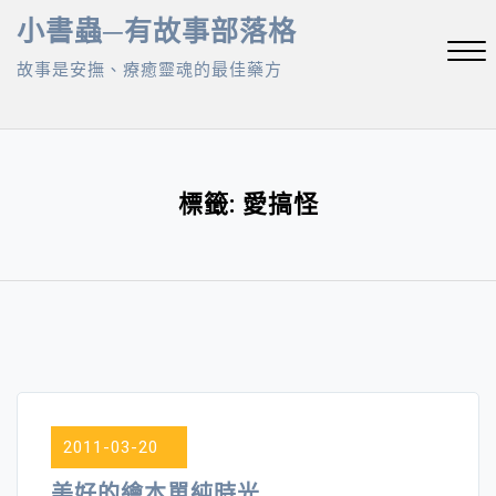
Skip
小書蟲─有故事部落格
to
故事是安撫、療癒靈魂的最佳藥方
content
Close
Menu
標籤:
愛搞怪
2011-03-20
美好的繪本單純時光