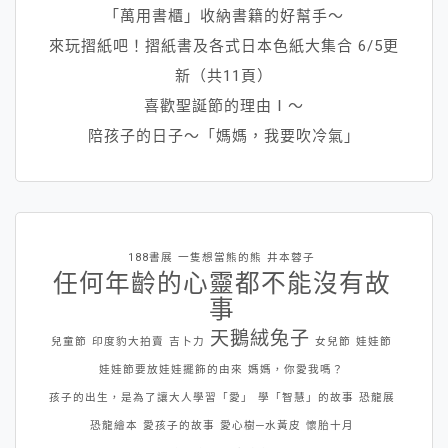
「萬用書櫃」收納書籍的好幫手～
來玩摺紙吧！摺紙書及各式日本色紙大集合 6/5更
新（共11頁）
喜歡聖誕節的理由Ⅰ～
陪孩子的日子～「媽媽，我要吹冷氣」
188書展
一隻想當熊的熊
井本蓉子
任何年齡的心靈都不能沒有故
事
天鵝絨兔子
兒童節
印度豹大拍賣
吉卜力
女兒節
娃娃節
娃娃節要放娃娃擺飾的由來
媽媽，你愛我嗎？
孩子的出生，是為了讓大人學習「愛」
學「智慧」的故事
恐龍展
恐龍繪本
愛孩子的故事
愛心樹─水黃皮
懷胎十月