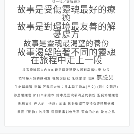
找一找／尋寶繪本
故事是受傷靈魂最好的療
癒
故事是對環境最友善的解
憂處方
故事是靈魂最渴望的養份
故事渴望陪著不同的靈魂
在旅程中走上一段
故事能喚醒人內在的善意與智慧使人感到幸福快樂
林良
無臉男
植物是人類的好朋友
機智與幽默
永遠愛你
湯屋
生命與學習
童年
等我長大後：井本蓉子繪本(日文) (附中文翻譯)
節慶編織書
節日由來繪本
繪本是靈魂最渴望的養份
聖誕節編織書
親親文化
迷人的「傳說」故事
鉤針編織可愛換衣娃娃玩偶書
關愛「動物」的故事
電影動畫彩色故事
頭痛的小孩
驚弓之鳥