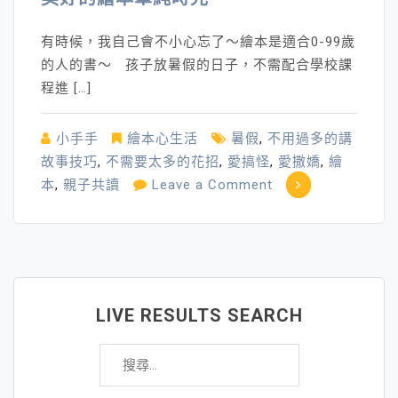
有時候，我自己會不小心忘了～繪本是適合0-99歲
的人的書～ 孩子放暑假的日子，不需配合學校課
程進 […]
小手手
繪本心生活
暑假
,
不用過多的講
故事技巧
,
不需要太多的花招
,
愛搞怪
,
愛撒嬌
,
繪
on
本
,
親子共讀
Leave a Comment
美
好
的
繪
本
LIVE RESULTS SEARCH
單
搜
純
尋
時
關
光