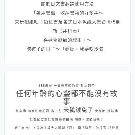
關於日文書翻譯使用方法
「萬用書櫃」收納書籍的好幫手～
來玩摺紙吧！摺紙書及各式日本色紙大集合 6/5更
新（共11頁）
喜歡聖誕節的理由Ⅰ～
陪孩子的日子～「媽媽，我要吹冷氣」
188書展
一隻想當熊的熊
井本蓉子
任何年齡的心靈都不能沒有故
事
天鵝絨兔子
兒童節
印度豹大拍賣
吉卜力
女兒節
娃娃節
娃娃節要放娃娃擺飾的由來
媽媽，你愛我嗎？
孩子的出生，是為了讓大人學習「愛」
學「智慧」的故事
恐龍展