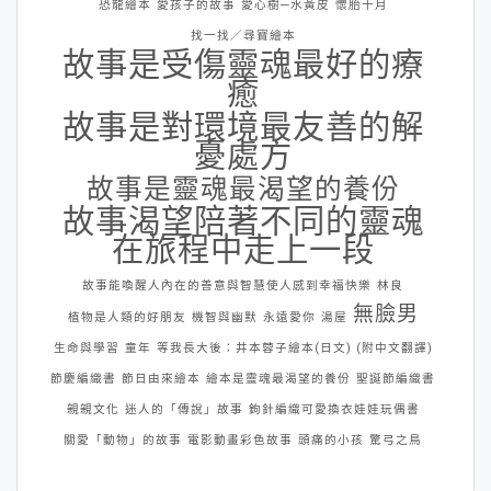
恐龍繪本
愛孩子的故事
愛心樹─水黃皮
懷胎十月
找一找／尋寶繪本
故事是受傷靈魂最好的療
癒
故事是對環境最友善的解
憂處方
故事是靈魂最渴望的養份
故事渴望陪著不同的靈魂
在旅程中走上一段
故事能喚醒人內在的善意與智慧使人感到幸福快樂
林良
無臉男
植物是人類的好朋友
機智與幽默
永遠愛你
湯屋
生命與學習
童年
等我長大後：井本蓉子繪本(日文) (附中文翻譯)
節慶編織書
節日由來繪本
繪本是靈魂最渴望的養份
聖誕節編織書
親親文化
迷人的「傳說」故事
鉤針編織可愛換衣娃娃玩偶書
關愛「動物」的故事
電影動畫彩色故事
頭痛的小孩
驚弓之鳥