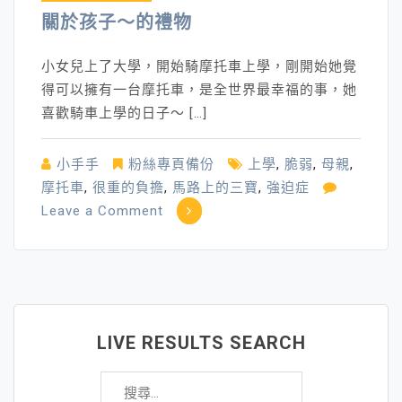
關於孩子～的禮物
小女兒上了大學，開始騎摩托車上學，剛開始她覺
得可以擁有一台摩托車，是全世界最幸福的事，她
喜歡騎車上學的日子～ […]
小手手
粉絲專頁備份
上學
,
脆弱
,
母親
,
摩托車
,
很重的負擔
,
馬路上的三寶
,
強迫症
on
Leave a Comment
關
於
孩
子
～
LIVE RESULTS SEARCH
的
搜
禮
尋
物