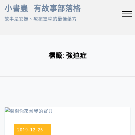
Skip
小書蟲─有故事部落格
to
故事是安撫、療癒靈魂的最佳藥方
content
Close
Menu
標籤:
強迫症
2019-12-26