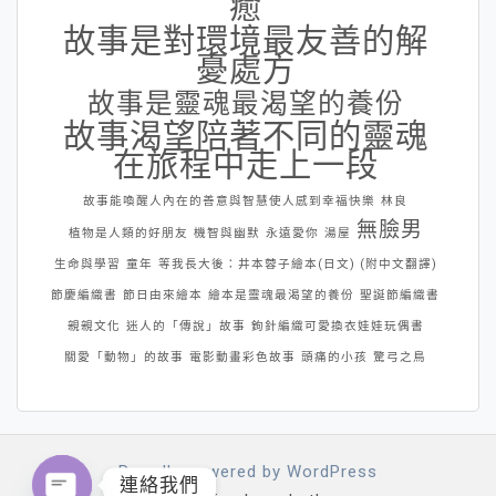
癒
故事是對環境最友善的解
憂處方
故事是靈魂最渴望的養份
故事渴望陪著不同的靈魂
在旅程中走上一段
故事能喚醒人內在的善意與智慧使人感到幸福快樂
林良
無臉男
植物是人類的好朋友
機智與幽默
永遠愛你
湯屋
生命與學習
童年
等我長大後：井本蓉子繪本(日文) (附中文翻譯)
節慶編織書
節日由來繪本
繪本是靈魂最渴望的養份
聖誕節編織書
親親文化
迷人的「傳說」故事
鉤針編織可愛換衣娃娃玩偶書
關愛「動物」的故事
電影動畫彩色故事
頭痛的小孩
驚弓之鳥
Proudly powered by WordPress
連絡我們