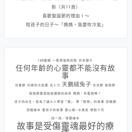
新（共11頁）
喜歡聖誕節的理由Ⅰ～
陪孩子的日子～「媽媽，我要吹冷氣」
188書展
一隻想當熊的熊
井本蓉子
任何年齡的心靈都不能沒有故
事
天鵝絨兔子
兒童節
印度豹大拍賣
吉卜力
女兒節
娃娃節
娃娃節要放娃娃擺飾的由來
媽媽，你愛我嗎？
孩子的出生，是為了讓大人學習「愛」
學「智慧」的故事
恐龍展
恐龍繪本
愛孩子的故事
愛心樹─水黃皮
懷胎十月
找一找／尋寶繪本
故事是受傷靈魂最好的療