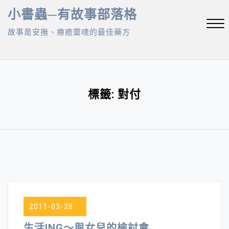
Skip
小書蟲─有故事部落格
to
故事是安撫、療癒靈魂的最佳藥方
content
Close
Menu
標籤:
對付
2011-03-28
生活ING～與女兒的檢討會