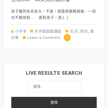
孩子雖然愈長愈大，不過，我還是戰戰兢兢，一刻
也不敢放鬆…… 面對孩子，我 […]
小手手
手手姐姐愛講話
孔子
,
對付
,
檢
on
討會
Leave a Comment
生
活
ing
～
與
LIVE RESULTS SEARCH
女
搜
兒
尋
的
關
檢
鍵
討
字:
會