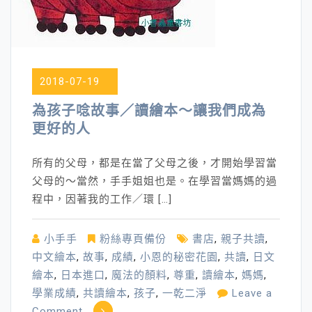
道
德
的
行
為
2018-07-19
開
為孩子唸故事／讀繪本～讓我們成為
始
更好的人
所有的父母，都是在當了父母之後，才開始學習當
父母的～當然，手手姐姐也是。在學習當媽媽的過
程中，因著我的工作／環 […]
小手手
粉絲專頁備份
書店
,
親子共讀
,
中文繪本
,
故事
,
成績
,
小恩的秘密花園
,
共讀
,
日文
繪本
,
日本進口
,
魔法的顏料
,
尊重
,
讀繪本
,
媽媽
,
學業成績
,
共讀繪本
,
孩子
,
一乾二淨
Leave a
on
Comment