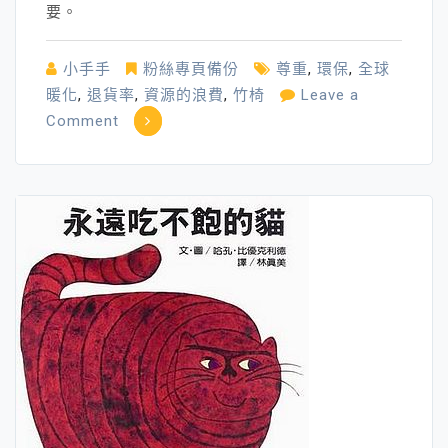
辛
要。
苦
的
小手手
粉絲專頁備份
尊重
,
環保
,
全球
自
暖化
,
退貨率
,
資源的浪費
,
竹椅
Leave a
己
on
Comment
惜
環
惜
境
保
護
～
是
從
大
人
高
尚
／