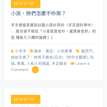
2014-01-29
好
的
小孩，妳們怎麼不吵架？
人
手手姐姐其實挺討厭小孩吵架的（手足間的爭吵）
……我也很不相信「小孩就是愈吵，感情會愈好」的
這 種亂七八糟的論調 […]
小手手
繪本．書店．人的故事
龍虎鬥
,
妹妹生病了：林明子繪本(日文)（附中文翻譯)
,
包
容
,
尊重
,
人和人的相處
,
手足繪本
Leave a
on
Comment
小
孩，
妳
們
2014-01-15
怎
麼