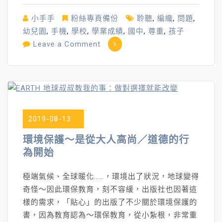
小手手
粉絲專頁備份
聆聽
,
編織
,
問題
,
幼兒園
,
手機
,
學校
,
學業成績
,
國中
,
尊重
,
孩子
on
Leave a Comment
孩
子
的
問
題
2019-08-13
來
自
環境保護～是從大人高尚／道德的行
我
為開始
們
的
極端氣候、全球暖化……，環境出了狀況，地球變得
傷
奇怪～因此環保教育，刻不容緩，出版社也因著這
～
樣的需求，「貼心」的出版了不少關於環境保護的
給
書，因為教育認為～環保教育，從小紮根，非常重