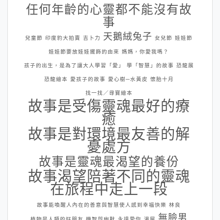
任何年齡的心靈都不能沒有故
事
天鵝絨兔子
兒童節
印度豹大拍賣
吉卜力
女兒節
娃娃節
娃娃節要放娃娃擺飾的由來
媽媽，你愛我嗎？
孩子的出生，是為了讓大人學習「愛」
學「智慧」的故事
恐龍展
恐龍繪本
愛孩子的故事
愛心樹─水黃皮
懷胎十月
找一找／尋寶繪本
故事是受傷靈魂最好的療
癒
故事是對環境最友善的解
憂處方
故事是靈魂最渴望的養份
故事渴望陪著不同的靈魂
在旅程中走上一段
故事能喚醒人內在的善意與智慧使人感到幸福快樂
林良
無臉男
植物是人類的好朋友
機智與幽默
永遠愛你
湯屋