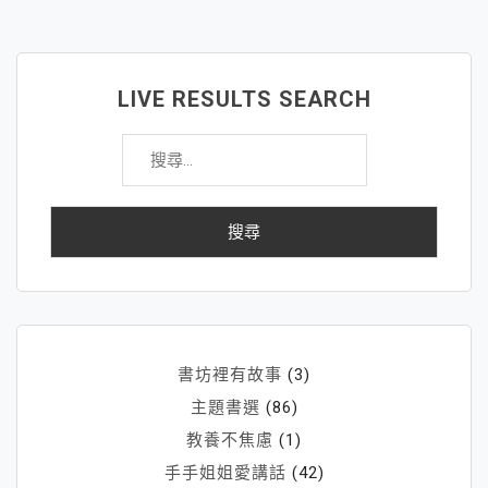
心
說
實
LIVE RESULTS SEARCH
話
搜
VS
尋
用
關
勇
鍵
氣
字:
說
實
話
書坊裡有故事
(3)
主題書選
(86)
教養不焦慮
(1)
手手姐姐愛講話
(42)