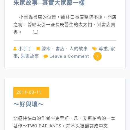
朱家故事─其實大家都一樣
不
吵
小書蟲書店的位置，離林口長庚醫院不遠，開店
架？
之初，曾經吸引一些長庚醫生的太太們，到書店買
書。 […]
小手手
繪本．書店．人的故事
尊重
,
家
on
事
,
朱家故事
Leave a Comment
朱
家
故
事
2011-03-11
─
其
～好與壞～
實
大
北極特快車的作者～克里斯．凡．艾斯柏格的一本
家
著作～TWO BAD ANTS，前不久被翻譯成中文