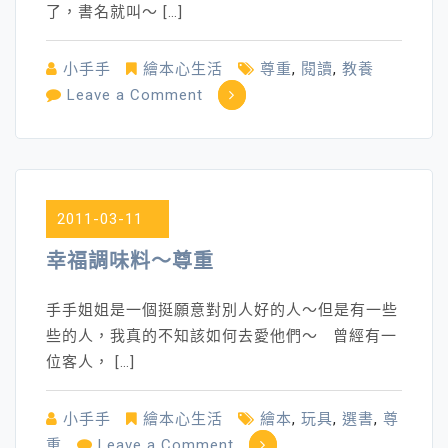
都
了，書名就叫～ […]
一
樣
小手手
繪本心生活
尊重
,
閱讀
,
教養
on
Leave a Comment
～
好
與
壞
2011-03-11
～
幸福調味料～尊重
手手姐姐是一個挺願意對別人好的人～但是有一些
些的人，我真的不知該如何去愛他們～ 曾經有一
位客人， […]
小手手
繪本心生活
繪本
,
玩具
,
選書
,
尊
on
重
Leave a Comment