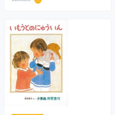
為
孩
子
唸
故
事
／
讀
繪
本
～
讓
我
們
成
為
更