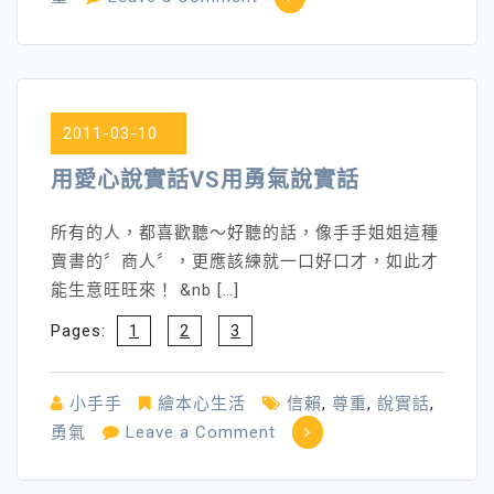
幸
福
調
味
2011-03-10
料
～
用愛心說實話VS用勇氣說實話
尊
重
所有的人，都喜歡聽～好聽的話，像手手姐姐這種
賣書的〞商人〞，更應該練就一口好口才，如此才
能生意旺旺來！ &nb […]
Pages:
1
2
3
小手手
繪本心生活
信賴
,
尊重
,
說實話
,
on
勇氣
Leave a Comment
用
愛