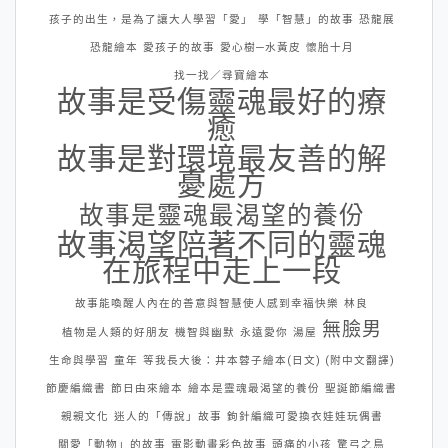
孩子的出生，是為了讓大人學習「愛」
學「智慧」的故事
恐龍展
恐龍繪本
愛孩子的故事
愛心樹─水黃皮
懷胎十月
找一找／尋寶繪本
故事是受傷靈魂最好的療
癒
故事是對環境最友善的解
憂處方
故事是靈魂最渴望的養份
故事渴望陪著不同的靈魂
在旅程中走上一段
故事能喚醒人內在的善意與智慧使人感到幸福快樂
林良
無臉男
植物是人類的好朋友
機智與幽默
永遠愛你
湯屋
生命與學習
童年
等我長大後：井本蓉子繪本(日文) (附中文翻譯)
節慶編織書
節日由來繪本
繪本是靈魂最渴望的養份
聖誕節編織書
親親文化
迷人的「傳說」故事
鉤針編織可愛換衣娃娃玩偶書
關愛「動物」的故事
電影動畫彩色故事
頭痛的小孩
驚弓之鳥