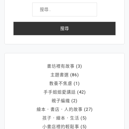
搜
繪
尋
本
關
鍵
字:
書坊裡有故事
(3)
主題書選
(86)
教養不焦慮
(1)
手手姐姐愛講話
(42)
親子編織
(2)
繪本．書店．人的故事
(27)
孩子．繪本．生活
(5)
小書店裡的輕鬆事
(5)