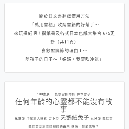
關於日文書翻譯使用方法
「萬用書櫃」收納書籍的好幫手～
來玩摺紙吧！摺紙書及各式日本色紙大集合 6/5更
新（共11頁）
喜歡聖誕節的理由Ⅰ～
陪孩子的日子～「媽媽，我要吹冷氣」
188書展
一隻想當熊的熊
井本蓉子
任何年齡的心靈都不能沒有故
事
天鵝絨兔子
兒童節
印度豹大拍賣
吉卜力
女兒節
娃娃節
娃娃節要放娃娃擺飾的由來
媽媽，你愛我嗎？