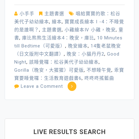
小手手
主題書選
唱給寶寶的歌：松谷
美代子幼幼繪本
,
繪本
,
寶寶成長繪本Ⅰ-4：不睡覺
的是誰啊？
,
主題書選
,
小雞繪本Ⅳ 小雞，晚安
,
童
書
,
庫比熊熊生活繪本4：晚安，庫比
,
10 Minutes
till Bedtime（可愛版）
,
晚安繪本
,
14隻老鼠晚安
（日文版附中文翻譯）
,
晚安：小貓丹丹2
,
Good
Night
,
該睡覺囉：松谷美代子幼幼繪本
,
Gorilla（晚安，大猩猩）可愛版
,
不想睡午覺
,
乖寶
寶要睡覺囉：生活教育遊戲書6
,
咚咚咚搖籃曲
on
Leave a Comment
親
親
寶
貝
晚
LIVE RESULTS SEARCH
安