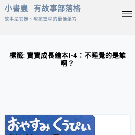
Skip
小書蟲─有故事部落格
to
故事是安撫、療癒靈魂的最佳藥方
content
Close
Menu
標籤:
寶寶成長繪本Ⅰ-4：不睡覺的是誰
啊？