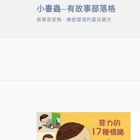
Skip
小書蟲─有故事部落格
to
故事是安撫、療癒靈魂的最佳藥方
content