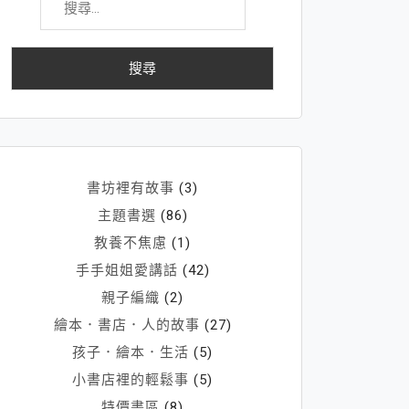
尋
關
鍵
字:
書坊裡有故事
(3)
主題書選
(86)
教養不焦慮
(1)
手手姐姐愛講話
(42)
親子編織
(2)
繪本．書店．人的故事
(27)
孩子．繪本．生活
(5)
小書店裡的輕鬆事
(5)
特價書區
(8)