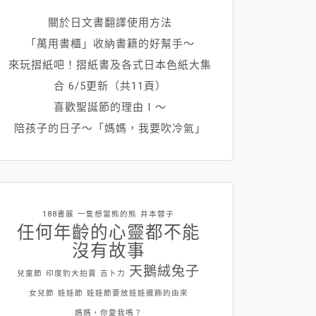
關於日文書翻譯使用方法
「萬用書櫃」收納書籍的好幫手～
來玩摺紙吧！摺紙書及各式日本色紙大集
合 6/5更新（共11頁）
喜歡聖誕節的理由Ⅰ～
陪孩子的日子～「媽媽，我要吹冷氣」
188書展
一隻想當熊的熊
井本蓉子
任何年齡的心靈都不能
沒有故事
天鵝絨兔子
兒童節
印度豹大拍賣
吉卜力
女兒節
娃娃節
娃娃節要放娃娃擺飾的由來
媽媽，你愛我嗎？