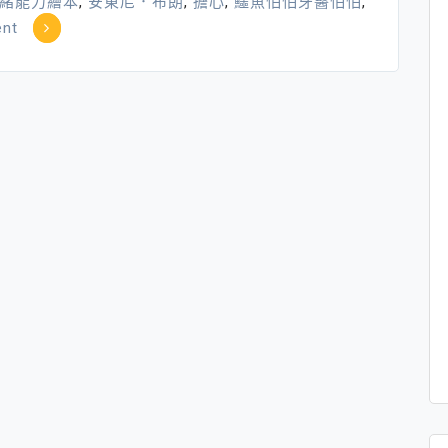
緒能力繪本
,
安東尼．布朗
,
擔心
,
鱷魚怕怕牙醫怕怕
,
on
nt
「壞
情
緒」
～
其
實
是
幫
助
你
擁
有
更
多
的
好