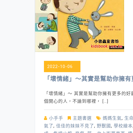
2022-10-06
「壞情緒」～其實是幫助你擁有
「壞情緒」～ 其實是幫助你擁有更多的好
個開心的人，不論到哪裡， […]
小手手
主題書選
媽媽生氣
,
生
氣了
,
佳佳的妹妹不見了
,
野獸國
,
學校繪本