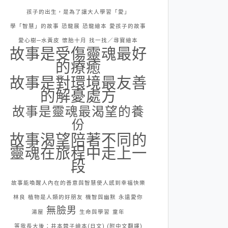
孩子的出生，是為了讓大人學習「愛」
學「智慧」的故事
恐龍展
恐龍繪本
愛孩子的故事
愛心樹─水黃皮
懷胎十月
找一找／尋寶繪本
故事是受傷靈魂最好
的療癒
故事是對環境最友善
的解憂處方
故事是靈魂最渴望的養
份
故事渴望陪著不同的
靈魂在旅程中走上一
段
故事能喚醒人內在的善意與智慧使人感到幸福快樂
林良
植物是人類的好朋友
機智與幽默
永遠愛你
無臉男
湯屋
生命與學習
童年
等我長大後：井本蓉子繪本(日文) (附中文翻譯)