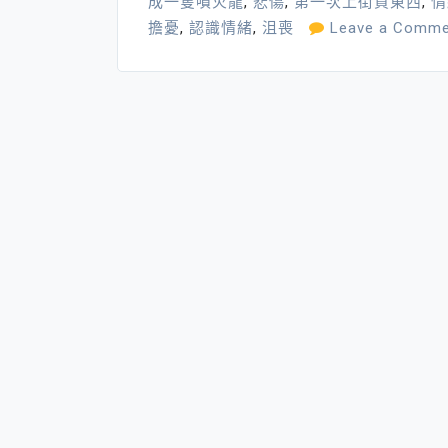
成一隻噴火龍
,
悲傷
,
第一次上街買東西
,
情
擔憂
,
認識情緒
,
沮喪
Leave a Comme