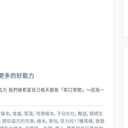
更多的好能力
能力 我們總希望自己每天都是「笑口常開」～因為一
命繪本
,
害羞
,
緊張
,
特價繪本
,
子兒吐吐
,
難過
,
媽媽生
,
開往遠方的列車
,
繪本
,
害怕
,
菲力的17種情緒
,
我變