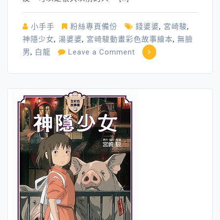
小手手
粉絲專頁備份
錢婆婆
,
宮崎駿
,
神隱少女
,
湯婆婆
,
宮崎駿動畫彩色故事繪本
,
無臉
on
男
,
白龍
Leave a Comment
《神
隱
少
女》
─
變
豬
的
父
母
vs
像
神