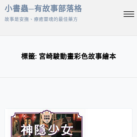
Skip
小書蟲─有故事部落格
to
故事是安撫、療癒靈魂的最佳藥方
content
Close
Menu
標籤:
宮崎駿動畫彩色故事繪本