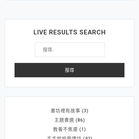
於
「神
隱
少
LIVE RESULTS SEARCH
女」
搜
～
尋
讓
關
我
鍵
們
字:
成
為
更
棒
的
書坊裡有故事
(3)
父
主題書選
(86)
母
教養不焦慮
(1)
手手姐姐愛講話
(42)