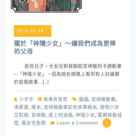
的
小
孩
2016-05-28
關於「神隱少女」～讓我們成為更棒
的父母
前些日子，大女兒和我聊起宮崎駿的卡通動畫
─「神隱少女」，因為她在網路上看到有人討論關
於這個故事… […]
小手手
故事有意思
龍貓
,
宮崎駿動畫
,
湯婆婆
,
繪本
,
宮崎駿動畫彩色故事繪本
,
借物少女
艾莉緹
,
宮崎駿
,
崖上的波妞
,
神隱少女
,
霍爾移動城
on
堡
,
魔女宅急便
Leave a Comment
關