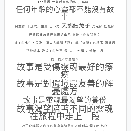
188書展
一隻想當熊的熊
井本蓉子
任何年齡的心靈都不能沒有故
事
天鵝絨兔子
兒童節
印度豹大拍賣
吉卜力
女兒節
娃娃節
娃娃節要放娃娃擺飾的由來
媽媽，你愛我嗎？
孩子的出生，是為了讓大人學習「愛」
學「智慧」的故事
恐龍展
恐龍繪本
愛孩子的故事
愛心樹─水黃皮
懷胎十月
找一找／尋寶繪本
故事是受傷靈魂最好的療
癒
故事是對環境最友善的解
憂處方
故事是靈魂最渴望的養份
故事渴望陪著不同的靈魂
在旅程中走上一段
故事能喚醒人內在的善意與智慧使人感到幸福快樂
林良