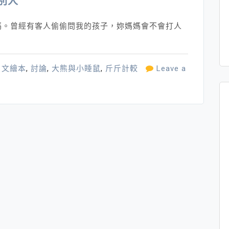
別人
媽。曾經有客人偷偷問我的孩子，妳媽媽會不會打人
日文繪本
,
討論
,
大熊與小睡鼠
,
斤斤計較
Leave a