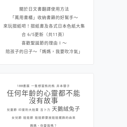
關於日文書翻譯使用方法
「萬用書櫃」收納書籍的好幫手～
來玩摺紙吧！摺紙書及各式日本色紙大集
合 6/5更新（共11頁）
喜歡聖誕節的理由Ⅰ～
陪孩子的日子～「媽媽，我要吹冷氣」
188書展
一隻想當熊的熊
井本蓉子
任何年齡的心靈都不能
沒有故事
天鵝絨兔子
兒童節
印度豹大拍賣
吉卜力
女兒節
娃娃節
娃娃節要放娃娃擺飾的由來
媽媽，你愛我嗎？