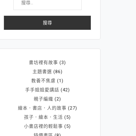
尋
關
鍵
字:
書坊裡有故事
(3)
主題書選
(86)
教養不焦慮
(1)
手手姐姐愛講話
(42)
親子編織
(2)
繪本．書店．人的故事
(27)
孩子．繪本．生活
(5)
小書店裡的輕鬆事
(5)
特價書區
(8)