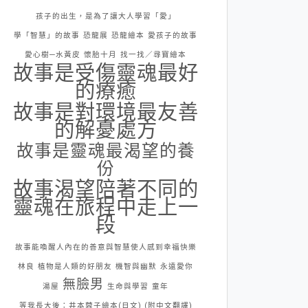
孩子的出生，是為了讓大人學習「愛」
學「智慧」的故事
恐龍展
恐龍繪本
愛孩子的故事
愛心樹─水黃皮
懷胎十月
找一找／尋寶繪本
故事是受傷靈魂最好
的療癒
故事是對環境最友善
的解憂處方
故事是靈魂最渴望的養
份
故事渴望陪著不同的
靈魂在旅程中走上一
段
故事能喚醒人內在的善意與智慧使人感到幸福快樂
林良
植物是人類的好朋友
機智與幽默
永遠愛你
無臉男
湯屋
生命與學習
童年
等我長大後：井本蓉子繪本(日文) (附中文翻譯)