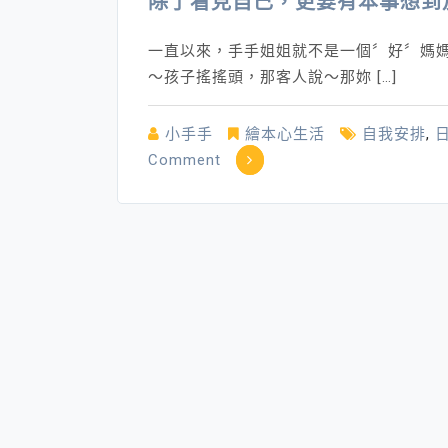
除了看見自己，更要有本事想到
一直以來，手手姐姐就不是一個〞好〞媽
～孩子搖搖頭，那客人說～那妳 […]
小手手
繪本心生活
自我安排
,
on
Comment
除
了
看
見
自
己，
更
要
有
本
事