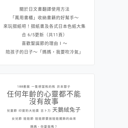
關於日文書翻譯使用方法
「萬用書櫃」收納書籍的好幫手～
來玩摺紙吧！摺紙書及各式日本色紙大集
合 6/5更新（共11頁）
喜歡聖誕節的理由Ⅰ～
陪孩子的日子～「媽媽，我要吹冷氣」
188書展
一隻想當熊的熊
井本蓉子
任何年齡的心靈都不能
沒有故事
天鵝絨兔子
兒童節
印度豹大拍賣
吉卜力
女兒節
娃娃節
娃娃節要放娃娃擺飾的由來
媽媽，你愛我嗎？