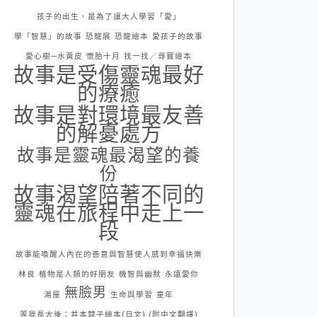
孩子的出生，是為了讓大人學習「愛」
學「智慧」的故事
恐龍展
恐龍繪本
愛孩子的故事
愛心樹─水黃皮
懷胎十月
找一找／尋寶繪本
故事是受傷靈魂最好
的療癒
故事是對環境最友善
的解憂處方
故事是靈魂最渴望的養
份
故事渴望陪著不同的
靈魂在旅程中走上一
段
故事能喚醒人內在的善意與智慧使人感到幸福快樂
林良
植物是人類的好朋友
機智與幽默
永遠愛你
無臉男
湯屋
生命與學習
童年
等我長大後：井本蓉子繪本(日文) (附中文翻譯)