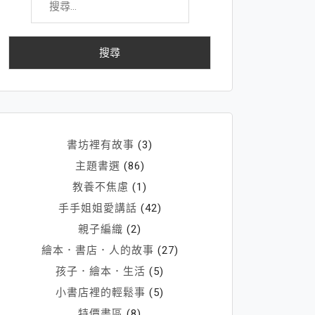
尋
關
鍵
字:
書坊裡有故事
(3)
主題書選
(86)
教養不焦慮
(1)
手手姐姐愛講話
(42)
親子編織
(2)
繪本．書店．人的故事
(27)
孩子．繪本．生活
(5)
小書店裡的輕鬆事
(5)
特價書區
(8)