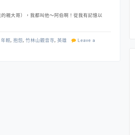
爸的親大哥），我都叫他～阿伯啊！從我有記憶以
,
年輕
,
抱怨
,
竹林山觀音寺
,
英雄
Leave a