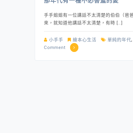
那年代有一種不必害羞的愛
手手姐姐有一位講話不太清楚的伯伯（爸
來，就知道他講話不太清楚，有時 […]
小手手
繪本心生活
單純的年代
on
Comment
那
年
代
有
一
種
不
必
害
羞
的