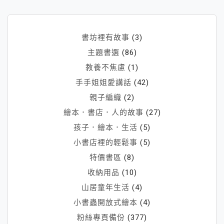
～
令
人
書坊裡有故事
(3)
驚
主題書選
(86)
艷
教養不焦慮
(1)
的
手手姐姐愛講話
(42)
和
風
親子編織
(2)
千
繪本．書店．人的故事
(27)
代
孩子．繪本．生活
(5)
紙
小書店裡的輕鬆事
(5)
特價書區
(8)
收納用品
(10)
山居童年生活
(4)
小書蟲開放式繪本
(4)
粉絲專頁備份
(377)