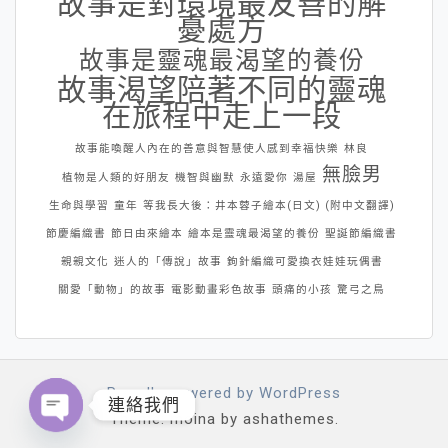
故事是對環境最友善的解
憂處方
故事是靈魂最渴望的養份
故事渴望陪著不同的靈魂
在旅程中走上一段
故事能喚醒人內在的善意與智慧使人感到幸福快樂
林良
無臉男
植物是人類的好朋友
機智與幽默
永遠愛你
湯屋
生命與學習
童年
等我長大後：井本蓉子繪本(日文) (附中文翻譯)
節慶編織書
節日由來繪本
繪本是靈魂最渴望的養份
聖誕節編織書
親親文化
迷人的「傳說」故事
鉤針編織可愛換衣娃娃玩偶書
關愛「動物」的故事
電影動畫彩色故事
頭痛的小孩
驚弓之鳥
Proudly powered by WordPress
連絡我們
Theme: moina by ashathemes.
Open chaty