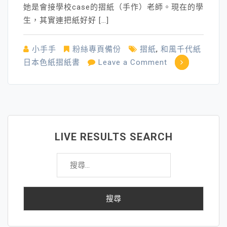
她是會接學校case的摺紙（手作）老師。現在的學
生，其實連把紙好好 […]
小手手
粉絲專頁備份
摺紙
,
和風千代紙
on
日本色紙摺紙書
Leave a Comment
「摺
紙」
是
最
便
LIVE RESULTS SEARCH
宜
搜
且
尋
簡
關
單
鍵
的
字:
藝
術