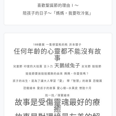
喜歡聖誕節的理由Ⅰ～
陪孩子的日子～「媽媽，我要吹冷氣」
188書展
一隻想當熊的熊
井本蓉子
任何年齡的心靈都不能沒有故
事
天鵝絨兔子
兒童節
印度豹大拍賣
吉卜力
女兒節
娃娃節
娃娃節要放娃娃擺飾的由來
媽媽，你愛我嗎？
孩子的出生，是為了讓大人學習「愛」
學「智慧」的故事
恐龍展
恐龍繪本
愛孩子的故事
愛心樹─水黃皮
懷胎十月
找一找／尋寶繪本
故事是受傷靈魂最好的療
癒