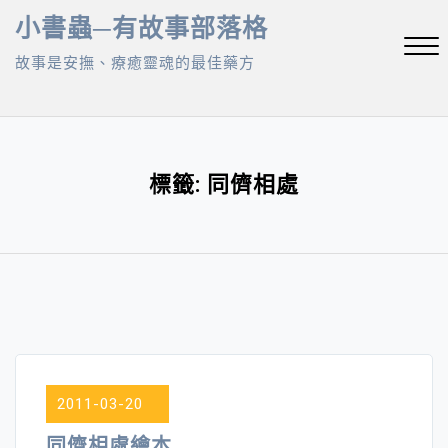
Skip
小書蟲─有故事部落格
to
故事是安撫、療癒靈魂的最佳藥方
content
Close
Menu
標籤:
同儕相處
2011-03-20
同儕相處繪本