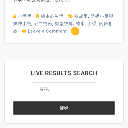
以前，我武功還沒有很厲 […]
小手手
繪本心生活
唸故事
,
姐姐小惠與
妹妹小綾
,
老二情節
,
討厭被罵
,
繪本
,
上學
,
同儕相
on
處
Leave a Comment
和
孩
子
一
起
LIVE RESULTS SEARCH
練
搜
武
尋
功
關
鍵
字: