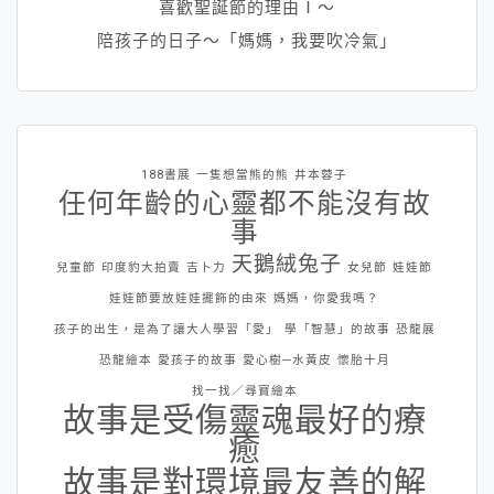
喜歡聖誕節的理由Ⅰ～
陪孩子的日子～「媽媽，我要吹冷氣」
188書展
一隻想當熊的熊
井本蓉子
任何年齡的心靈都不能沒有故
事
天鵝絨兔子
兒童節
印度豹大拍賣
吉卜力
女兒節
娃娃節
娃娃節要放娃娃擺飾的由來
媽媽，你愛我嗎？
孩子的出生，是為了讓大人學習「愛」
學「智慧」的故事
恐龍展
恐龍繪本
愛孩子的故事
愛心樹─水黃皮
懷胎十月
找一找／尋寶繪本
故事是受傷靈魂最好的療
癒
故事是對環境最友善的解