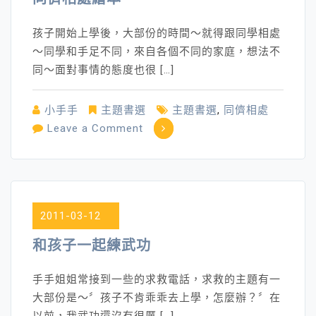
孩子開始上學後，大部份的時間～就得跟同學相處
～同學和手足不同，來自各個不同的家庭，想法不
同～面對事情的態度也很 […]
小手手
主題書選
主題書選
,
同儕相處
on
Leave a Comment
同
儕
相
處
2011-03-12
繪
本
和孩子一起練武功
手手姐姐常接到一些的求救電話，求救的主題有一
大部份是～〞孩子不肯乖乖去上學，怎麼辦？〞在