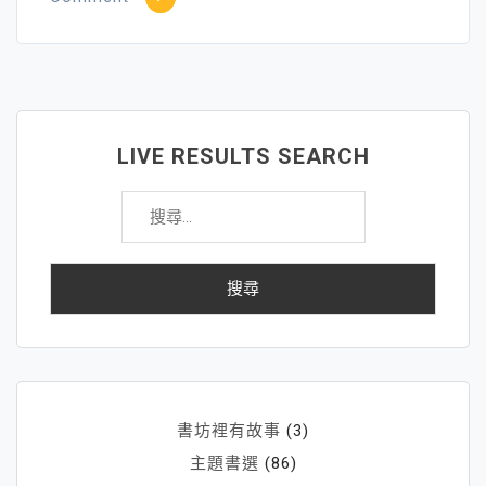
林
明
子
繪
本
LIVE RESULTS SEARCH
─
搜
平
尋
凡
關
生
鍵
活
字:
中
的
美
好
書坊裡有故事
(3)
主題書選
(86)