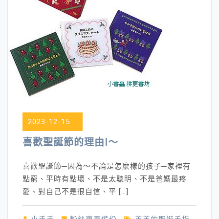
2023-12-15
喜歡聖誕節的理由Ⅰ～
喜歡聖誕節─因為～不論是怎麼樣的孩子─家裡有
點窮、平時有點壞、不是太聰明、不是爸媽最疼
愛、對自己不是很自信、平 […]