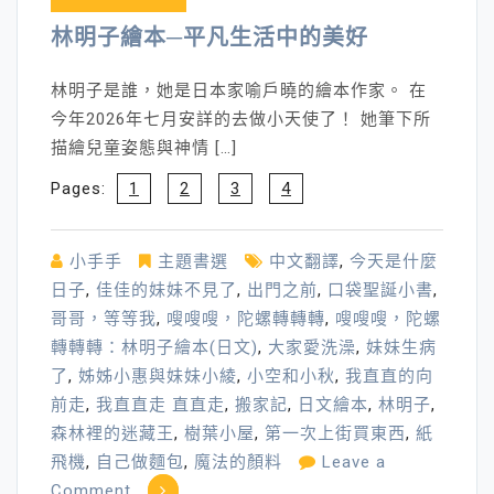
林明子繪本─平凡生活中的美好
林明子是誰，她是日本家喻戶曉的繪本作家。 在
今年2026年七月安詳的去做小天使了！ 她筆下所
描繪兒童姿態與神情 […]
Pages:
1
2
3
4
小手手
主題書選
中文翻譯
,
今天是什麼
日子
,
佳佳的妹妹不見了
,
出門之前
,
口袋聖誕小書
,
哥哥，等等我
,
嗖嗖嗖，陀螺轉轉轉
,
嗖嗖嗖，陀螺
轉轉轉：林明子繪本(日文)
,
大家愛洗澡
,
妹妹生病
了
,
姊姊小惠與妹妹小綾
,
小空和小秋
,
我直直的向
前走
,
我直直走 直直走
,
搬家記
,
日文繪本
,
林明子
,
森林裡的迷藏王
,
樹葉小屋
,
第一次上街買東西
,
紙
飛機
,
自己做麵包
,
魔法的顏料
Leave a
on
Comment