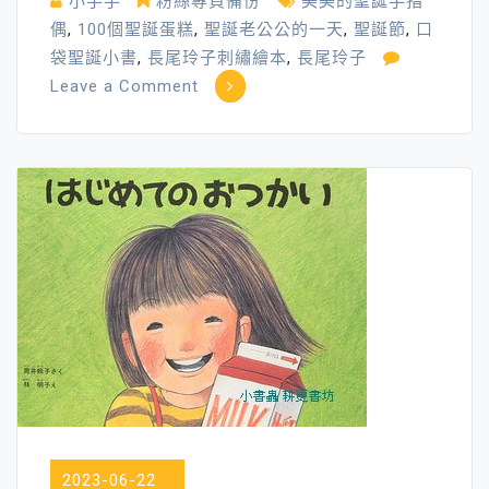
小手手
粉絲專頁備份
美美的聖誕手指
偶
,
100個聖誕蛋糕
,
聖誕老公公的一天
,
聖誕節
,
口
袋聖誕小書
,
長尾玲子刺繡繪本
,
長尾玲子
on
Leave a Comment
喜
歡
聖
誕
節
的
理
由
Ⅰ
～
2023-06-22