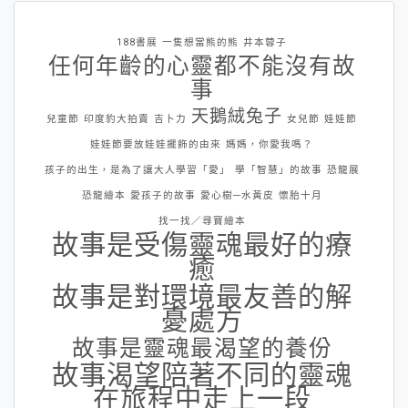
188書展
一隻想當熊的熊
井本蓉子
任何年齡的心靈都不能沒有故
事
天鵝絨兔子
兒童節
印度豹大拍賣
吉卜力
女兒節
娃娃節
娃娃節要放娃娃擺飾的由來
媽媽，你愛我嗎？
孩子的出生，是為了讓大人學習「愛」
學「智慧」的故事
恐龍展
恐龍繪本
愛孩子的故事
愛心樹─水黃皮
懷胎十月
找一找／尋寶繪本
故事是受傷靈魂最好的療
癒
故事是對環境最友善的解
憂處方
故事是靈魂最渴望的養份
故事渴望陪著不同的靈魂
在旅程中走上一段