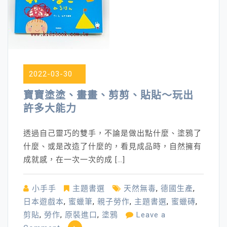
2022-03-30
寶寶塗塗、畫畫、剪剪、貼貼～玩出
許多大能力
透過自己靈巧的雙手，不論是做出點什麼、塗鴉了
什麼、或是改造了什麼的，看見成品時，自然擁有
成就感，在一次一次的成 […]
小手手
主題書選
天然無毒
,
德國生產
,
日本遊戲本
,
蜜蠟筆
,
親子勞作
,
主題書選
,
蜜蠟磚
,
剪貼
,
勞作
,
原裝進口
,
塗鴉
Leave a