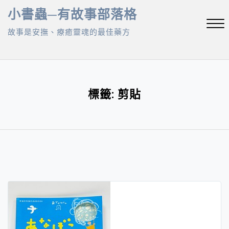
Skip
小書蟲─有故事部落格
to
故事是安撫、療癒靈魂的最佳藥方
content
Close
Menu
標籤:
剪貼