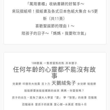
「萬用書櫃」收納書籍的好幫手～
來玩摺紙吧！摺紙書及各式日本色紙大集合 6/5更
新（共11頁）
喜歡聖誕節的理由Ⅰ～
陪孩子的日子～「媽媽，我要吹冷氣」
188書展
一隻想當熊的熊
井本蓉子
任何年齡的心靈都不能沒有故
事
天鵝絨兔子
兒童節
印度豹大拍賣
吉卜力
女兒節
娃娃節
娃娃節要放娃娃擺飾的由來
媽媽，你愛我嗎？
孩子的出生，是為了讓大人學習「愛」
學「智慧」的故事
恐龍展
恐龍繪本
愛孩子的故事
愛心樹─水黃皮
懷胎十月