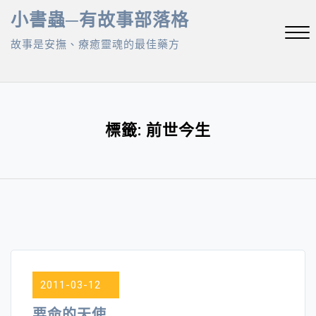
Skip
小書蟲─有故事部落格
to
故事是安撫、療癒靈魂的最佳藥方
content
Close
Menu
標籤:
前世今生
2011-03-12
要命的天使