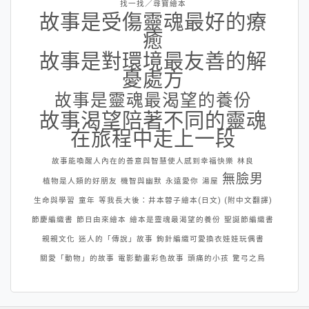
找一找／尋寶繪本
故事是受傷靈魂最好的療
癒
故事是對環境最友善的解
憂處方
故事是靈魂最渴望的養份
故事渴望陪著不同的靈魂
在旅程中走上一段
故事能喚醒人內在的善意與智慧使人感到幸福快樂
林良
無臉男
植物是人類的好朋友
機智與幽默
永遠愛你
湯屋
生命與學習
童年
等我長大後：井本蓉子繪本(日文) (附中文翻譯)
節慶編織書
節日由來繪本
繪本是靈魂最渴望的養份
聖誕節編織書
親親文化
迷人的「傳說」故事
鉤針編織可愛換衣娃娃玩偶書
關愛「動物」的故事
電影動畫彩色故事
頭痛的小孩
驚弓之鳥