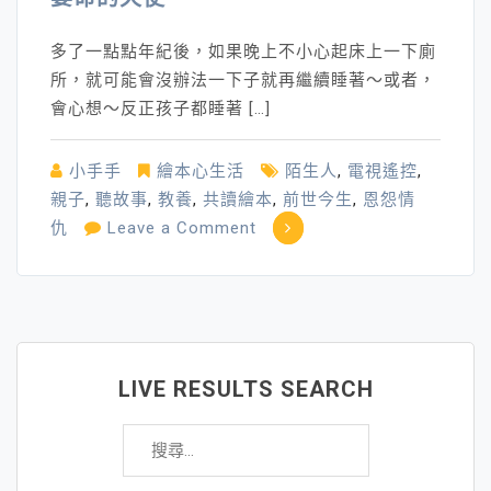
多了一點點年紀後，如果晚上不小心起床上一下廁
所，就可能會沒辦法一下子就再繼續睡著～或者，
會心想～反正孩子都睡著 […]
小手手
繪本心生活
陌生人
,
電視遙控
,
親子
,
聽故事
,
教養
,
共讀繪本
,
前世今生
,
恩怨情
on
仇
Leave a Comment
要
命
的
天
使
LIVE RESULTS SEARCH
搜
尋
關