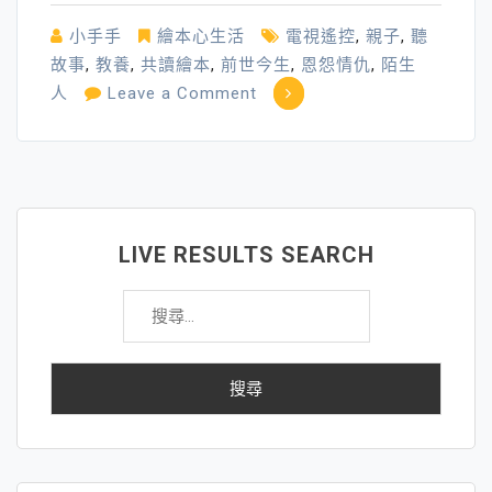
讓
小手手
繪本心生活
電視遙控
,
親子
,
聽
我
故事
,
教養
,
共讀繪本
,
前世今生
,
恩怨情仇
,
陌生
們
on
人
Leave a Comment
成
要
為
命
更
的
好
天
的
使
人
LIVE RESULTS SEARCH
搜
尋
關
鍵
字: