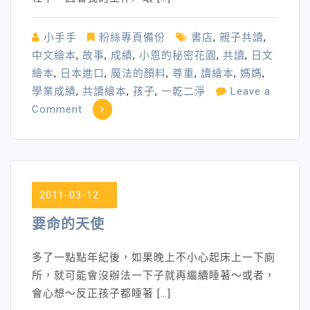
小手手
粉絲專頁備份
書店
,
親子共讀
,
中文繪本
,
故事
,
成績
,
小恩的秘密花園
,
共讀
,
日文
繪本
,
日本進口
,
魔法的顏料
,
尊重
,
讀繪本
,
媽媽
,
學業成績
,
共讀繪本
,
孩子
,
一乾二淨
Leave a
on
Comment
為
孩
子
唸
2011-03-12
故
事
要命的天使
／
讀
多了一點點年紀後，如果晚上不小心起床上一下廁
繪
所，就可能會沒辦法一下子就再繼續睡著～或者，
本
會心想～反正孩子都睡著 […]
～