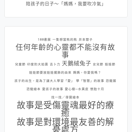
陪孩子的日子～「媽媽，我要吹冷氣」
188書展
一隻想當熊的熊
井本蓉子
任何年齡的心靈都不能沒有故
事
天鵝絨兔子
兒童節
印度豹大拍賣
吉卜力
女兒節
娃娃節
娃娃節要放娃娃擺飾的由來
媽媽，你愛我嗎？
孩子的出生，是為了讓大人學習「愛」
學「智慧」的故事
恐龍展
恐龍繪本
愛孩子的故事
愛心樹─水黃皮
懷胎十月
找一找／尋寶繪本
故事是受傷靈魂最好的療
癒
故事是對環境最友善的解
憂處方