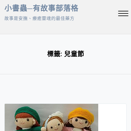
Skip
小書蟲─有故事部落格
to
故事是安撫、療癒靈魂的最佳藥方
content
Close
Menu
標籤:
兒童節