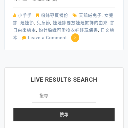
小手手
粉絲專頁備份
天鵝絨兔子
,
女兒
節
,
娃娃節
,
兒童節
,
娃娃節要放娃娃擺飾的由來
,
節
日由來繪本
,
鉤針編織可愛換衣娃娃玩偶書
,
日文繪
on
本
Leave a Comment
娃
娃
～
相
傳
LIVE RESULTS SEARCH
可
搜
以
尋
把
關
孩
鍵
子
字:
的
病