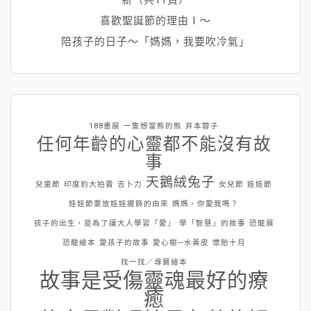
喜歡聖誕節的理由Ⅰ～
陪孩子的日子～「媽媽，我要吹冷氣」
188書展
一隻想當熊的熊
井本蓉子
任何年齡的心靈都不能沒有故
事
天鵝絨兔子
兒童節
印度豹大拍賣
吉卜力
女兒節
娃娃節
娃娃節要放娃娃擺飾的由來
媽媽，你愛我嗎？
孩子的出生，是為了讓大人學習「愛」
學「智慧」的故事
恐龍展
恐龍繪本
愛孩子的故事
愛心樹─水黃皮
懷胎十月
找一找／尋寶繪本
故事是受傷靈魂最好的療
癒