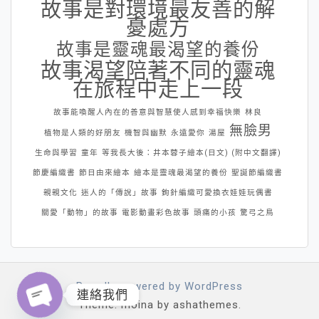
故事是對環境最友善的解
憂處方
故事是靈魂最渴望的養份
故事渴望陪著不同的靈魂
在旅程中走上一段
故事能喚醒人內在的善意與智慧使人感到幸福快樂
林良
無臉男
植物是人類的好朋友
機智與幽默
永遠愛你
湯屋
生命與學習
童年
等我長大後：井本蓉子繪本(日文) (附中文翻譯)
節慶編織書
節日由來繪本
繪本是靈魂最渴望的養份
聖誕節編織書
親親文化
迷人的「傳說」故事
鉤針編織可愛換衣娃娃玩偶書
關愛「動物」的故事
電影動畫彩色故事
頭痛的小孩
驚弓之鳥
Proudly powered by WordPress
連絡我們
Theme: moina by ashathemes.
Open chaty