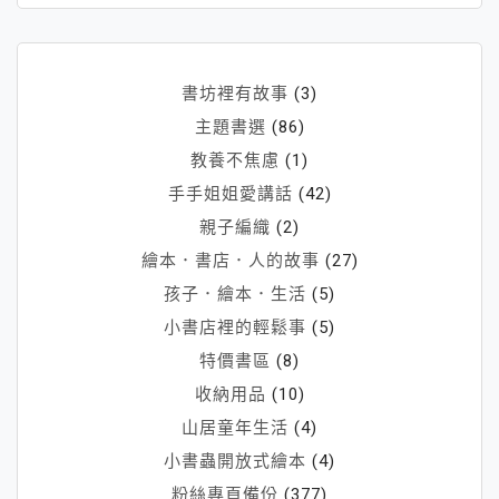
痛
與
傷
書坊裡有故事
(3)
害
主題書選
(86)
帶
教養不焦慮
(1)
走
手手姐姐愛講話
(42)
的
喲！
親子編織
(2)
繪本．書店．人的故事
(27)
孩子．繪本．生活
(5)
小書店裡的輕鬆事
(5)
特價書區
(8)
收納用品
(10)
山居童年生活
(4)
小書蟲開放式繪本
(4)
粉絲專頁備份
(377)