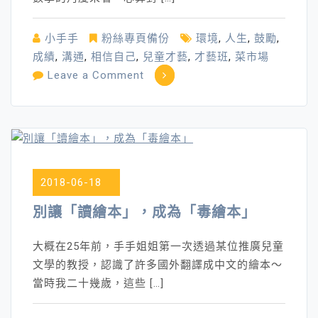
小手手
粉絲專頁備份
環境
,
人生
,
鼓勵
,
成績
,
溝通
,
相信自己
,
兒童才藝
,
才藝班
,
菜市場
on
Leave a Comment
學
習
到
的，
究
2018-06-18
竟
是
別讓「讀繪本」，成為「毒繪本」
「真
能
大概在25年前，手手姐姐第一次透過某位推廣兒童
力」，
文學的教授，認識了許多國外翻譯成中文的繪本～
還
當時我二十幾歲，這些 […]
是
「假