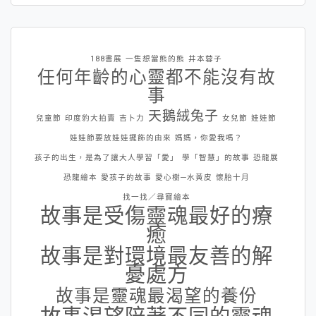
188書展
一隻想當熊的熊
井本蓉子
任何年齡的心靈都不能沒有故
事
天鵝絨兔子
兒童節
印度豹大拍賣
吉卜力
女兒節
娃娃節
娃娃節要放娃娃擺飾的由來
媽媽，你愛我嗎？
孩子的出生，是為了讓大人學習「愛」
學「智慧」的故事
恐龍展
恐龍繪本
愛孩子的故事
愛心樹─水黃皮
懷胎十月
找一找／尋寶繪本
故事是受傷靈魂最好的療
癒
故事是對環境最友善的解
憂處方
故事是靈魂最渴望的養份