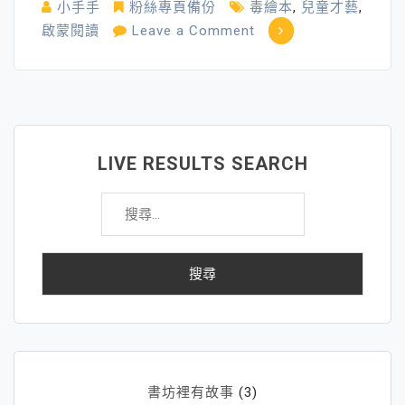
小手手
粉絲專頁備份
毒繪本
,
兒童才藝
,
實
on
啟蒙閱讀
Leave a Comment
力」？
別
讓
「讀
繪
本」，
LIVE RESULTS SEARCH
成
搜
為
尋
「毒
關
繪
鍵
本」
字:
書坊裡有故事
(3)