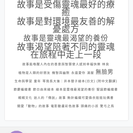
故事是受傷靈魂最好的療
癒
故事是對環境最友善的解
憂處方
故事是靈魂最渴望的養份
故事渴望陪著不同的靈魂
在旅程中走上一段
故事能喚醒人內在的善意與智慧使人感到幸福快樂
林良
無臉男
植物是人類的好朋友
機智與幽默
永遠愛你
湯屋
生命與學習
童年
等我長大後：井本蓉子繪本(日文) (附中文翻譯)
節慶編織書
節日由來繪本
繪本是靈魂最渴望的養份
聖誕節編織書
親親文化
迷人的「傳說」故事
鉤針編織可愛換衣娃娃玩偶書
關愛「動物」的故事
電影動畫彩色故事
頭痛的小孩
驚弓之鳥