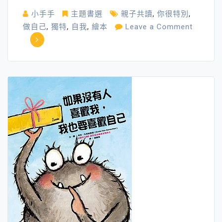
小手手
主題書選
親子共讀
,
你很特別
,
做自己
,
獨特
,
自我
,
繪本
Leave a Comment
on
勇
敢
做
自
己
─
繪
本
精
選
推
薦