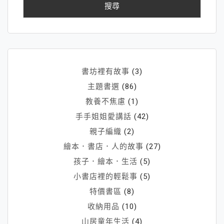
鍵
人
字:
才，
還
是
蠢
才
書坊裡有故事
(3)
（做
主題書選
(86)
孩
教養不焦慮
(1)
子
手手姐姐愛講話
(42)
賞
識
親子編織
(2)
／
繪本．書店．人的故事
(27)
等
孩子．繪本．生活
(5)
待
小書店裡的輕鬆事
(5)
的
特價書區
(8)
「福
收納用品
(10)
柯
山居童年生活
(4)
老