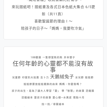
來玩摺紙吧！摺紙書及各式日本色紙大集合 6/5更
新（共11頁）
喜歡聖誕節的理由Ⅰ～
陪孩子的日子～「媽媽，我要吹冷氣」
188書展
一隻想當熊的熊
井本蓉子
任何年齡的心靈都不能沒有故
事
天鵝絨兔子
兒童節
印度豹大拍賣
吉卜力
女兒節
娃娃節
娃娃節要放娃娃擺飾的由來
媽媽，你愛我嗎？
孩子的出生，是為了讓大人學習「愛」
學「智慧」的故事
恐龍展
恐龍繪本
愛孩子的故事
愛心樹─水黃皮
懷胎十月
找一找／尋寶繪本