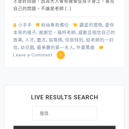
才是好問題，因為大人會有機會從孩子身上，看見
自己的問題，不論是老師 […]
小手手
粉絲專頁備份
鼴鼠的禮物
,
愛你
本來的樣子
,
謝謝您，福柯老師
,
感動且相信自己的
故事
,
人才
,
蠢才
,
指導棋
,
你很特別
,
給老師的一封
信
,
幼兒園
,
最美麗的第一夫人
,
外婆萬歲
on
Leave a Comment
態
度
與
角
度
LIVE RESULTS SEARCH
～
搜
決
尋
定
關
是