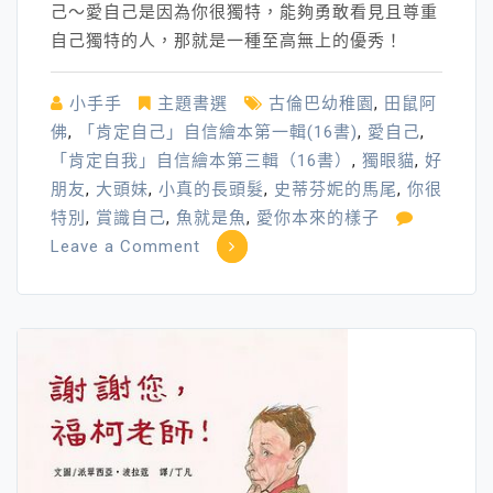
己～愛自己是因為你很獨特，能夠勇敢看見且尊重
自己獨特的人，那就是一種至高無上的優秀！
小手手
主題書選
古倫巴幼稚園
,
田鼠阿
佛
,
「肯定自己」自信繪本第一輯(16書)
,
愛自己
,
「肯定自我」自信繪本第三輯（16書）
,
獨眼貓
,
好
朋友
,
大頭妹
,
小真的長頭髮
,
史蒂芬妮的馬尾
,
你很
特別
,
賞識自己
,
魚就是魚
,
愛你本來的樣子
on
Leave a Comment
「我
愛
自
己」
繪
本
大
集