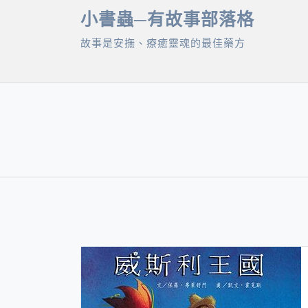
Skip
小書蟲─有故事部落格
to
故事是安撫、療癒靈魂的最佳藥方
content