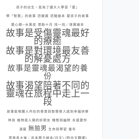
孩子的出生，是為了讓大人學習「愛」
學「智慧」的故事
恐龍展
恐龍繪本
愛孩子的故事
愛心樹─水黃皮
懷胎十月
找一找／尋寶繪本
故事是受傷靈魂最好
的療癒
故事是對環境最友善
的解憂處方
故事是靈魂最渴望的養
份
故事渴望陪著不同的
靈魂在旅程中走上一
段
故事能喚醒人內在的善意與智慧使人感到幸福快樂
林良
植物是人類的好朋友
機智與幽默
永遠愛你
無臉男
湯屋
生命與學習
童年
等我長大後：井本蓉子繪本(日文) (附中文翻譯)