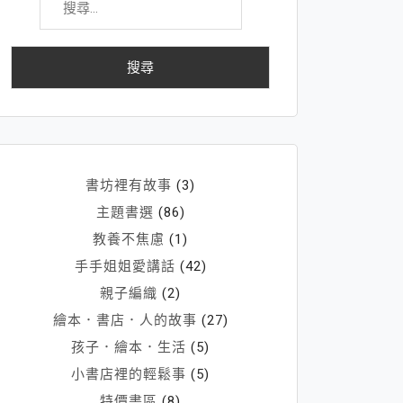
尋
關
鍵
字:
書坊裡有故事
(3)
主題書選
(86)
教養不焦慮
(1)
手手姐姐愛講話
(42)
親子編織
(2)
繪本．書店．人的故事
(27)
孩子．繪本．生活
(5)
小書店裡的輕鬆事
(5)
特價書區
(8)