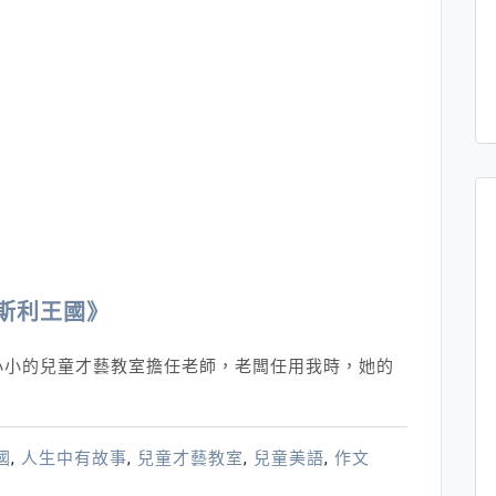
斯利王國》
小小的兒童才藝教室擔任老師，老闆任用我時，她的
國
,
人生中有故事
,
兒童才藝教室
,
兒童美語
,
作文