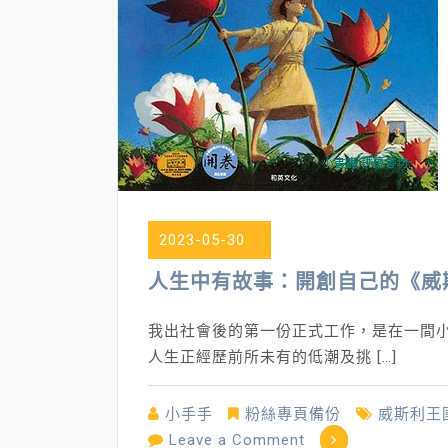
2023-05-30
人生中有故事：開創自己的《威
我出社會後的第一份正式工作，是在一間
人生正經歷前所未有的低潮及挑 […]
小手手
粉絲專頁備份
威斯利王
on
Leave a Comment