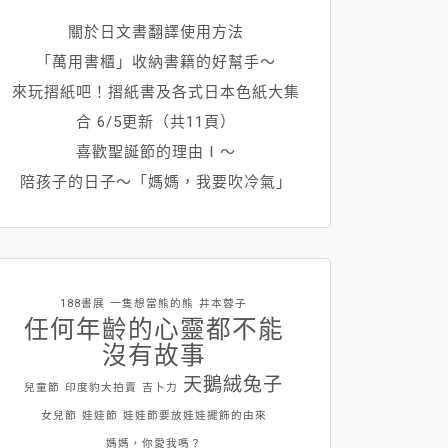
關於日文書翻譯使用方法
「萬用書櫃」收納書籍的好幫手～
來玩摺紙吧！摺紙書及各式日本色紙大集
合 6/5更新（共11頁）
喜歡聖誕節的理由Ⅰ～
陪孩子的日子～「媽媽，我要吹冷氣」
188書展
一隻想當熊的熊
井本蓉子
任何年齡的心靈都不能
沒有故事
天鵝絨兔子
兒童節
印度豹大拍賣
吉卜力
女兒節
娃娃節
娃娃節要放娃娃擺飾的由來
媽媽，你愛我嗎？