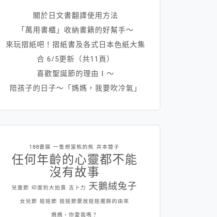
關於日文書翻譯使用方法
「萬用書櫃」收納書籍的好幫手～
來玩摺紙吧！摺紙書及各式日本色紙大集
合 6/5更新（共11頁）
喜歡聖誕節的理由Ⅰ～
陪孩子的日子～「媽媽，我要吹冷氣」
188書展
一隻想當熊的熊
井本蓉子
任何年齡的心靈都不能
沒有故事
天鵝絨兔子
兒童節
印度豹大拍賣
吉卜力
女兒節
娃娃節
娃娃節要放娃娃擺飾的由來
媽媽，你愛我嗎？