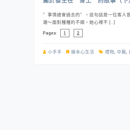
關於發生在〞身上〞的故事（下
〞事情總會過去的〞，這句話是一位客人
潮～面對種種的不順，她心裡不 […]
Pages:
1
2
小手手
繪本心生活
禮物
,
中醫
,