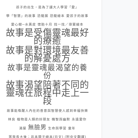
孩子的出生，是為了讓大人學習「愛」
學「智慧」的故事
恐龍展
恐龍繪本
愛孩子的故事
愛心樹─水黃皮
懷胎十月
找一找／尋寶繪本
故事是受傷靈魂最好
的療癒
故事是對環境最友善
的解憂處方
故事是靈魂最渴望的養
份
故事渴望陪著不同的
靈魂在旅程中走上一
段
故事能喚醒人內在的善意與智慧使人感到幸福快樂
林良
植物是人類的好朋友
機智與幽默
永遠愛你
無臉男
湯屋
生命與學習
童年
等我長大後：井本蓉子繪本(日文) (附中文翻譯)