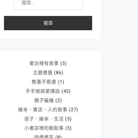
尋
關
鍵
字:
書坊裡有故事
(3)
主題書選
(86)
教養不焦慮
(1)
手手姐姐愛講話
(42)
親子編織
(2)
繪本．書店．人的故事
(27)
孩子．繪本．生活
(5)
小書店裡的輕鬆事
(5)
特價書區
(8)