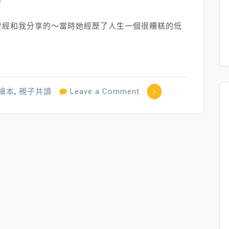
）
曾經和我分享的～當時她經歷了人生一個很糟糕的低
on
繪本
,
親子共讀
Leave a Comment
關
於
發
生
在〞
身
上〞
的
故
事