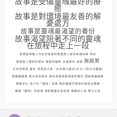
故事是受傷靈魂最好的療
癒
故事是對環境最友善的解
憂處方
故事是靈魂最渴望的養份
故事渴望陪著不同的靈魂
在旅程中走上一段
故事能喚醒人內在的善意與智慧使人感到幸福快樂
林良
無臉男
植物是人類的好朋友
機智與幽默
永遠愛你
湯屋
生命與學習
童年
等我長大後：井本蓉子繪本(日文) (附中文翻譯)
節慶編織書
節日由來繪本
繪本是靈魂最渴望的養份
聖誕節編織書
親親文化
迷人的「傳說」故事
鉤針編織可愛換衣娃娃玩偶書
關愛「動物」的故事
電影動畫彩色故事
頭痛的小孩
驚弓之鳥