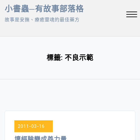
Skip
小書蟲─有故事部落格
to
故事是安撫、療癒靈魂的最佳藥方
content
Close
Menu
標籤:
不良示範
2011-03-16
壞經驗變成善力量