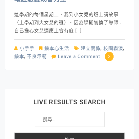
這學期的每個星期二，我到小女兒的班上講故事
（上學期到大女兒的班）。因為學期初換了導師，
自己擔心女兒適應上會有麻 […]
小手手
繪本心生活
建立關係
,
校園霸淩
,
on
繪本
,
不良示範
Leave a Comment
壞
經
驗
變
成
LIVE RESULTS SEARCH
善
搜
力
尋
量
關
鍵