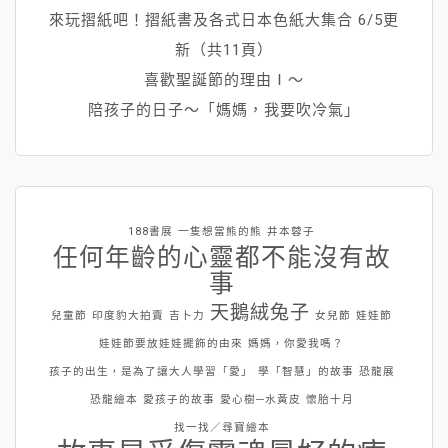
來玩摺紙吧！摺紙書及各式日本色紙大集合 6/5更
新（共11頁）
喜歡聖誕節的理由Ⅰ～
陪孩子的日子～「媽媽，我要吹冷氣」
188書展
一隻想當熊的熊
井本蓉子
任何年齡的心靈都不能沒有故
事
天鵝絨兔子
兒童節
印度豹大拍賣
吉卜力
女兒節
娃娃節
娃娃節要放娃娃擺飾的由來
媽媽，你愛我嗎？
孩子的出生，是為了讓大人學習「愛」
學「智慧」的故事
恐龍展
恐龍繪本
愛孩子的故事
愛心樹─水黃皮
懷胎十月
找一找／尋寶繪本